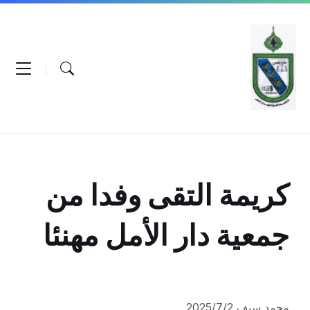
Ski
Ski
Ski
t
t
t
conten
foote
mai
navigatio
كريمة التقى وفدا من
جمعية دار الأمل مهنئا
محمد سيف 2025/7/2