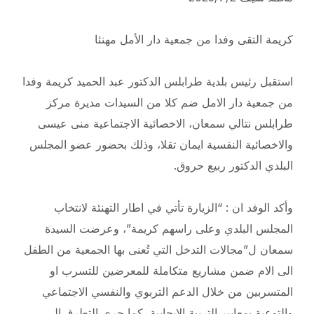
كريمة التقى وفدا من جمعية دار الأمل مهنئا
استقبل رئيس بلدية طرابلس الدكتور عبد الحميد كريمة وفدا
من جمعية دار الامل ضم كلا من السيدات مديرة مركز
طرابلس نتالي سمعان، الاخصائية الاجتماعية منى عيسى
والاخصائية النفسية ايمان تقلا، وذلك بحضور عضو المجلس
البلدي الدكتور ربيع حروق.
وأكد الوفد ان : “الزيارة تأتي في اطار التهنئة لانتخاب
المجلس البلدي وعلى راسهم كريمة”، وعرضت السيدة
سمعان ل”مجالات التدخل التي تُعنى بها الجمعية من الطفل
الى الام ضمن مشاريع متكاملة للمعرضين للتسرب او
المتسربين من خلال الدعم التربوي والنفسي الاجتماعي
والتوعية بمعايير التربية الايجابية، كما جرى التطرق الى