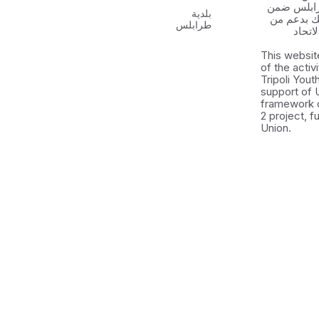
رابلس ضمن
بلدية
 الشباب ٢ وذلك بدعم من
طرابلس
اتحاد
This websit
of the activ
Tripoli You
support of 
framework 
2 project, 
Union.