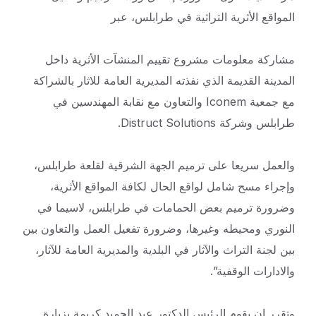
المواقع الأثرية التراثية في طرابلس، عبر
مشاركة معلومات مشروع تقييم المنشآت الأثرية داخل
المدينة القديمة الذي نفذته المديرية العامة للاثار بالشراكة
مع جمعية Iconem والتعاون مع نقابة المهندسين في
طرابلس وشركة Distruct Solutions.
والعمل سريعا على ترميم الجهة الشرقية لقلعة طرابلس،
وإجراء مسح شامل لواقع الحال لكافة المواقع الأثرية،
وضرورة ترميم بعض الحمامات في طرابلس، لاسيما في
النوري ومحيطه وغيرها، وضرورة تفعيل العمل والتعاون بين
بين لجنة التراث والآثار في البلدية والمديرية العامة للآثار،
والادارات الوقفية”.
وتقرر ان يقوم الرئيس الدكتور عبد الحميد كريمة ب⁠زيارة