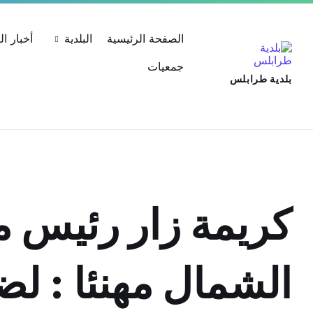
Ski
Ski
Ski
تسجيل الدخول كشركة
حساب الشركة
استعلام عن المعامل
t
t
t
conten
foote
mai
الصفحة الرئيسية
البلدية
أخبار ا
navigatio
جمعيات
بلدية طرابلس
كريمة زار رئيس م
الشمال مهنئا : لض