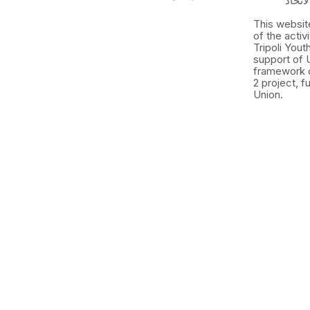
اتحاد
This websit
of the activ
Tripoli You
support of 
framework 
2 project, 
Union.