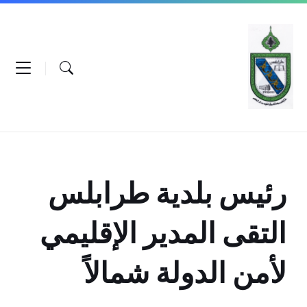
Ski
Ski
Ski
t
t
t
conten
foote
mai
navigatio
رئيس بلدية طرابلس
التقى المدير الإقليمي
لأمن الدولة شمالاً