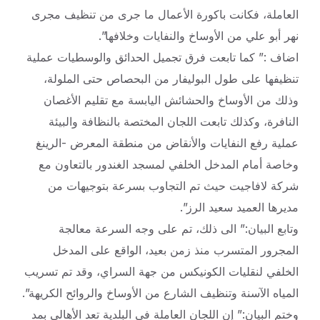
العاملة، فكانت باكورة الأعمال ما جرى من تنظيف مجرى
نهر أبو علي من الأوساخ والنفايات وخلافها”.
اضاف :” كما تابعت فرق تجميل الحدائق والوسطيات عملية
تنظيفها على طول البوليفار من البحصاص حتى الملولة،
وذلك من الأوساخ والحشائش اليابسة مع تقليم الأغصان
النافرة، وكذلك تابعت اللجان المختصة بالنظافة والبيئة
عملية رفع النفايات والأنقاض من منطقة المعرض -الرينغ
وخاصة أمام المدخل الخلفي لمسجد الغندور بالتعاون مع
شركة لافاجيت حيث تم التجاوب بسرعة بتوجيهات من
مديرها العميد سعيد الرز”.
وتابع البيان:” الى ذلك، تم على وجه السرعة معالجة
المجرور المتسرب منذ زمن بعيد، الواقع على المدخل
الخلفي لنقليات الكونيكس من جهة السراي، وقد تم تسريب
المياه الآسنة وتنظيف الشارع من الأوساخ والروائح الكريهة”.
وختم البيان:” إن اللجان العاملة في البلدية تعد الأهالي بمد