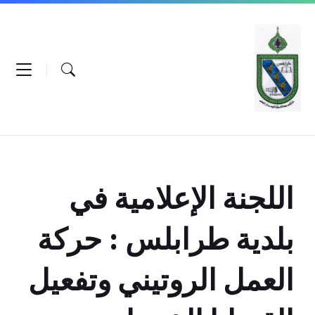
Ski
Ski
Ski
t
t
t
conten
foote
mai
navigatio
اللجنة الإعلامية في
بلدية طرابلس : حركة
العمل الروتيني وتفعيل