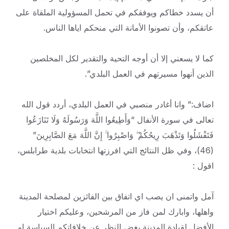
أن يسدد خطاكم ويوفقكم في تحمل المسؤولية الملقاة على
عاتقكم، وأن تصونوا الأمانة التي منحكم اياها الناس.
كما لا يسعني إلا أن أوجه التحية والتقدير لكل المخلصين
الذين أنهوا مسيرتهم في العمل البلدي”.
اضاف:” وانا أغادر منصبي في العمل البلدي، أردد قول الله
تعالى في سورة الأنفال “وَأَطِيعُوا اللَّهَ وَرَسُولَهُ وَلَا تَنَازَعُوا
فَتَفْشَلُوا وَتَذْهَبَ رِيحُكُمْ ۖ وَاصْبِرُوا ۚ إِنَّ اللَّهَ مَعَ الصَّابِرِينَ”
(46)، وفي ظل النتائج التي افرزتها انتخابات بلدية طرابلس،
اقول :
آمل واتمنى ان يصب اي اتفاق بين الفائزين لمصلحة المدينة
واهلها، وابارك لمن فاز من المرشحين، وعليكم اختيار
الأفضل لقيادة المدينة بغض النظر عن خلافاتكم السياسة او