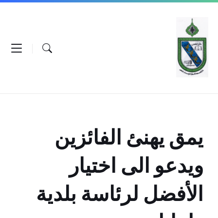
Ski
Ski
Ski
t
t
t
conten
foote
mai
navigatio
يمق يهنئ الفائزين
ويدعو الى اختيار
الأفضل لرئاسة بلدية