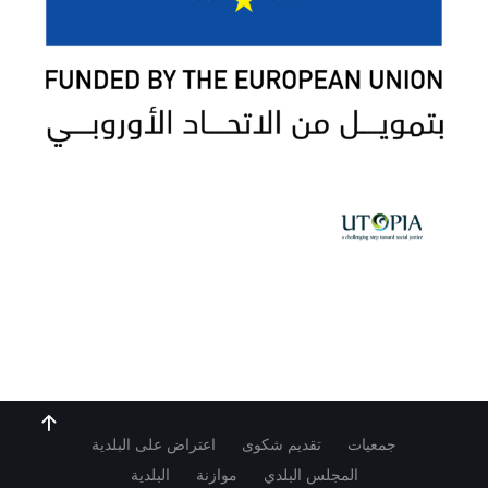
جمعيات
تقديم شكوى
اعتراض على البلدية
المجلس البلدي
موازنة
البلدية