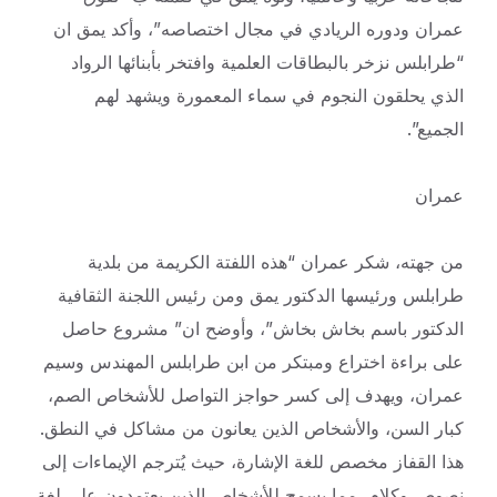
عمران ودوره الريادي في مجال اختصاصه”، وأكد يمق ان
“طرابلس نزخر بالبطاقات العلمية وافتخر بأبنائها الرواد
الذي يحلقون النجوم في سماء المعمورة ويشهد لهم
الجميع”.
عمران
من جهته، شكر عمران “هذه اللفتة الكريمة من بلدية
طرابلس ورئيسها الدكتور يمق ومن رئيس اللجنة الثقافية
الدكتور باسم بخاش بخاش”، وأوضح ان” مشروع حاصل
على براءة اختراع ومبتكر من ابن طرابلس المهندس وسيم
عمران، ويهدف إلى كسر حواجز التواصل للأشخاص الصم،
كبار السن، والأشخاص الذين يعانون من مشاكل في النطق.
هذا القفاز مخصص للغة الإشارة، حيث يُترجم الإيماءات إلى
نصوص وكلام، مما يسمح للأشخاص الذين يعتمدون على لغة