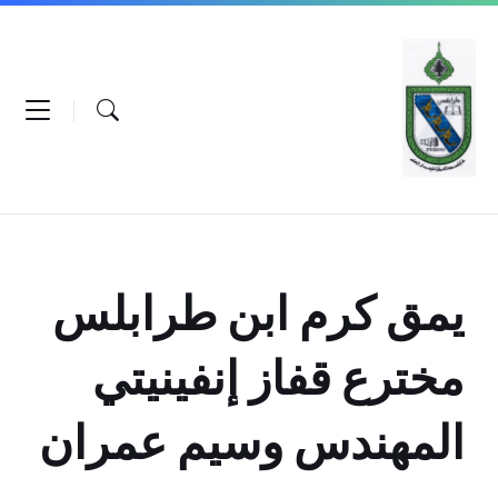
Ski
Ski
Ski
t
t
t
conten
foote
mai
navigatio
يمق كرم ابن طرابلس
مخترع قفاز إنفينيتي
المهندس وسيم عمران