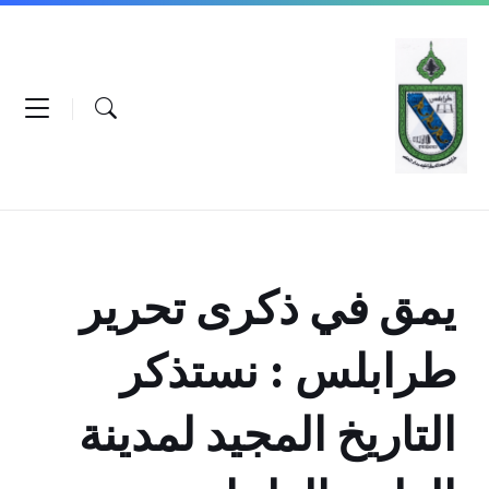
Ski
Ski
Ski
t
t
t
conten
foote
mai
navigatio
يمق في ذكرى تحرير
طرابلس : نستذكر
التاريخ المجيد لمدينة