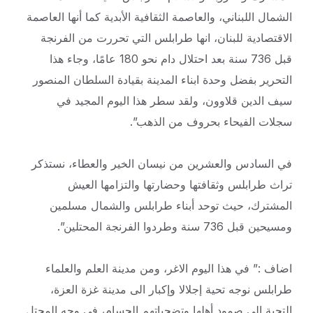
الشمال اللبناني، والعاصمة الثقافية الأبدية كما أنها العاصمة
الاقتصادية للبنان، انها طرابلس التي تحررت من الفرنجة
قبل 736 سنة بعد احتلال دام نحو 180 عامًا، وجاء هذا
التحرير بفضل وحدة ابناء المدينة بقيادة السلطان المنصور
سيف الدين قلاوون، ولقد سطر هذا اليوم المجيد في
سجلات الفيحاء بحروف من الذهب”.
في السادس والعشرين من نيسان الخير والعطاء، نستذكر
تراث طرابلس وثقافتها وحضارتها والتزامها العيش
المشترك، حيث توحد أبناء طرابلس والشمال مسلمين
ومسيحين قبل 736 سنة وطردوا الفرنجة المحتلين”.
اضاف :” في هذا اليوم الاغر، ومن مدينة العلم والعلماء
طرابلس نوجه تحية إجلالا وإكبار الى مدينة غزة العزة،
التحية الى صمود أهلها وتضحياتهم الجسام، في وجه المحتل