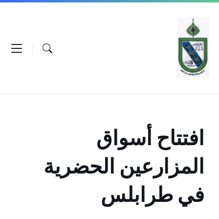
Ski
Ski
Ski
t
t
t
conten
foote
mai
navigatio
افتتاح أسواق
المزارعين الحضرية
في طرابلس