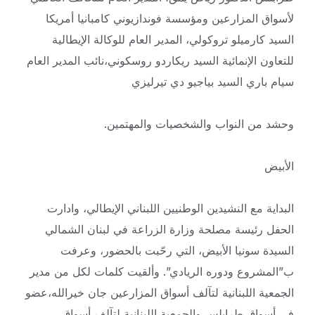
لأسواق المزارعين ومؤسسة فوندازيوني كامبانيا أمريكا
السيد كارميلو تروكولي، المدير العام للوكالة الإيطالية
للتعاون الإنمائية السيد ريكاردو روسكوني،نائب المدير العام
سيام باري السيد بياجيو دي تيرليزي
وحشد من النواب والشخصيات والمهتمين.
الأبيض
البداية مع النشيدين الوطنيين اللبناني الإيطالي، وادارت
الحفل رئيسة مصلحة وزارة الزراعة في لبنان الشمالي
السيدة سونيا الأبيض، التي رحّبت بالحضور، وعرفت
ب”المشروع ودوره الريادي”. وألقيت كلمات لكل من مدير
الجمعية اللبنانية لتآلف أسواق المزارعين جان خيرالله،عضو
في أسواق طرابلس والجمعية اللبنانية لتآلف أسواق