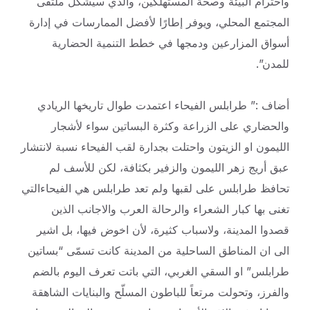
واحترام البيئة وصحة المستهلكين، والذي سيشكل ملتقى
المجتمع المحلي، ويوفر إطارًا لأفضل الممارسات في إدارة
أسواق المزارعين ودمجها في خطط التنمية الحضارية
للمدن”.
أضاف :” طرابلس الفيحاء اعتمدت طوال تاريخها الريادي
والحضاري على الزراعة وكثرة البساتين سواء لأشجار
الليمون او الزيتون واحتلت بجدارة لقب الفيحاء نسبة لانتشار
عبق أريج زهر الليمون والزفير بكثافة، لكن للأسف لم
تحافظ طرابلس على لقبها ولم تعد طرابلس هي الفيحاءالتي
تغنى بها كبار الشعراء والرحالة العرب والاجانب الذين
قصدوا المدينة، ولاسباب كثيرة، لأن اخوض فيها، بل اشير
الى ان المناطق الساحلية من المدينة كانت تسمّى “بساتين
طرابلس” او السقي الغربي، التي باتت تعرف اليوم بالضم
والفرز، وتحولت مرتعاً للباطون المسلّح والبنايات الشاهقة