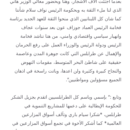
بعدما اجتثت الاف الأشجار، وهنا وبحضور معالي الوزير هاني
الذي لنا ملء الثقة به وبحكومة الرئيس نواف سلام شأننا
كما شان كل اللبنانيين الذي منحوا الثقة للعهد الجديد برئاسة
فخامة الرئيس العماد جوزاف عون بعد سنوات عجاف
وانهيار سياسي واقتصادي وامني، من هنا نناشد فخامة
الرئيس ودولة الرئيس والوزراء العمل على رفع الحرمان
والإهمال عن طرابلس التي كانت جوهرة المدن وعاصمة
حقيقية على شاطئ البحر المتوسط، مقومات النهوض
والنجاح كبيرة وكثيرة ولن اعدها، وباتت راسخة في اذهان
الجميع مسؤولين ومواطنيين”.
وتابع :” بإسمي وباسم كل الطرابلسيين اتقدم بجزيل الشكر
للحكومة الإيطالية على دعمها للمشاريع التنموية في
طرابلس، *شكرا سيام باري وتآلف أسواق المزارعين
العالمية* كما أشكر الأخوة في تجمع أسواق المزارعين في