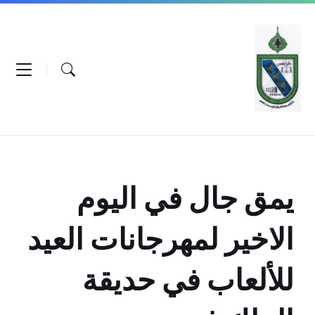
Ski
Ski
Ski
t
t
t
conten
foote
mai
navigatio
يمق جال في اليوم
الاخير لمهرجانات العيد
للألعاب في حديقة