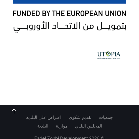
جمعيات
تقديم شكوى
اعتراض على البلدية
المجلس البلدي
موازنة
البلدية
Fadel Zohbi Development
© 2026