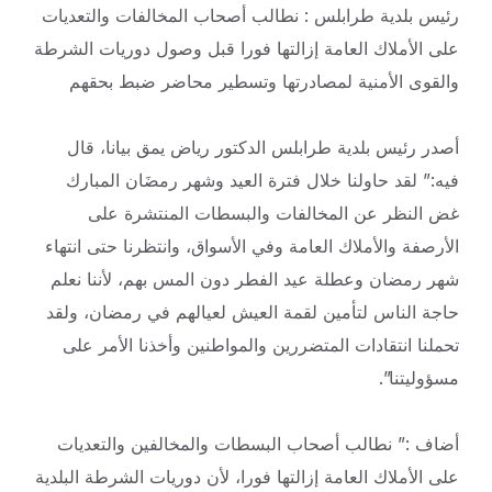
رئيس بلدية طرابلس : نطالب أصحاب المخالفات والتعديات
على الأملاك العامة إزالتها فورا قبل وصول دوريات الشرطة
والقوى الأمنية لمصادرتها وتسطير محاضر ضبط
بحقهم
أصدر رئيس بلدية طرابلس الدكتور رياض يمق بيانا، قال
فيه:” لقد حاولنا خلال فترة العيد وشهر رمضَان المبارك
غض النظر عن المخالفات والبسطات المنتشرة على
الأرصفة والأملاك العامة وفي الأسواق، وانتظرنا حتى انتهاء
شهر رمضان وعطلة عيد الفطر دون المس بهم، لأننا نعلم
حاجة الناس لتأمين لقمة العيش لعيالهم في رمضان، ولقد
تحملنا انتقادات المتضررين والمواطنين وأخذنا الأمر على
مسؤوليتنا”.
أضاف :” نطالب أصحاب البسطات والمخالفين والتعديات
على الأملاك العامة إزالتها فورا، لأن دوريات الشرطة البلدية