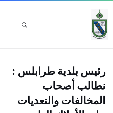
Ski
Ski
Ski
t
t
t
conten
foote
mai
navigatio
رئيس بلدية طرابلس :
نطالب أصحاب
المخالفات والتعديات