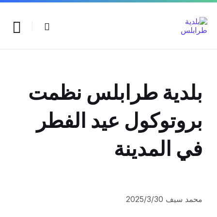
Ski
Ski
Ski
t
t
t
conten
foote
mai
navigatio
بلدية طرابلس نظمت
بروتوكول عيد الفطر
في المدينة
محمد سيف 2025/3/30