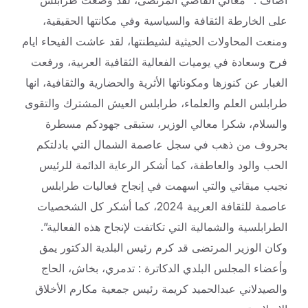
أضاف :” معالي القاضي المرتضى، لقد وضعت طرابلس
على الخارطة الثقافة والسياسية وفي مكانتها الحقيقية،
ومنعت المحاولات الحيثية لشيطنتها، لقد عاشت الفيحاء ايام
فرح وسعادة في يوميات الفعالية الثقافية العربية، ورفعت
الغبار عن كنوزها ومكوناتها الأثرية والحضارية والثقافية، انها
طرابلس العلم والعلماء، طرابلس العيش المشترك والتقوى
والسلام، شكرا معالي الوزير، ستبقى جهودكم مسطرة
بحروف من ذهب في سجل عاصمة الشمال التي بادلتكم
الحب والود والعاطفة، كما أشكر الرعاية الدائمة للرئيس
نجيب ميقاتي والتي اسهمت في إنجاح فعاليات طرابلس
عاصمة للثقافة العربية 2024، كما أشكر كل الشخصيات
الطرابلسية والشمالية التي تكاتفت لإنجاح هذه الفعالية”.
وكان الوزير المرتضى قد كرم رئيس البلدية الدكتور يمق
وأعضاء المجلس البلدي الدكاترة : تدمري، بخاش، الحاج
والصيدلاني عبدالحميد كريمة رئيس جمعية مكارم الأخلاق