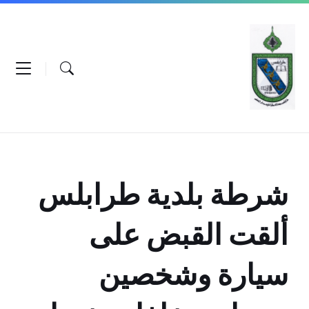
Ski
Ski
Ski
t
t
t
conten
foote
mai
navigatio
شرطة بلدية طرابلس
ألقت القبض على
سيارة وشخصين