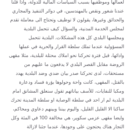
لعمالها وموظفيها بسبب السياسات المالية للدولة، واذا قلنا
عندنا شغور ونقص بالمهندسين، في دوائر التنفيذ والمجاري
والحدائق وغيرها، يقولون لا توظيف وتحتاج الى معاملة تقدم
لمجلس الخدمة المدنية، والسؤال كيف تتحمل البلدية
ومجلسها البلدي كل هذه المشكلات. البلدية تتحمل
المسؤولية عندما تملك سلطة القرار والحرية في عملها
وادائها، قبل فترة تحركنا نحو املاك محتلة للبلدية، مثلا مقهى
الروضة مقابل القصر البلدي لا يدفعون ما عليهم من
مستحقات، لدى تحركنا صدر بيان ضدي وضد البلدية يهدد
بالقتل، المقهى، كانت واحة وحولوها بؤرة فساد ودعارة
ومكبا للنفايات، للأسف بياناتهم تقول سنعلق المشانق امام
البلدية لم ار احد في سلطة الوصاية او سلطة المدينة تحرك
ساكنا الا القليل القليل، واليوم بيننا وبينهم دعاوي ومحاكم،
وايضا مقهى عزمي سكوير، هي مخالفة 100 في المئة وكل
التجار هناك يحتجون على وجودها، عندما جئنا لازالة