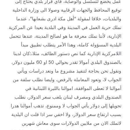
عمل يخضع لتسلسل والوصاية، فاي قرار بلدي يحتاج إلى
توقيع المحافظ والجهات الرقابية وصولا الى وزارة الداخلية
والبلديات، خلافا لمقولة “أهل مكة ادرى بشعابها”، عندما
نملك حرية العمل في المدينة وفي البلدية بعيدا عن المركزية
الإدارية، لأننا نملك معرفة ما هو لصالح المدينة، عندها تتحمل
البلدية المسؤولة كاملة، وهذا الأمر يتطلب تطبيق مبدأ
اللامركزية الإدارية كما نص دستور الطائف، مثلا،:كان لدينا
بالصندوق البلدي أموالا تقدر بحوالي 50 او 60 مليون دولار،
ونقول نحن بحاجة لتنفيذ مشروع ما ونعد دراسات ويأتي
الجواب لا، وتعود المعاملة بالرفض، وايضا نطلب سلفة من
أموالنا لا تعطى الموافقة، اموالنا بالليرة اللبنانية في
الصندوق البلدي ومصرف لبنان يلعب سعر الدولار، نطلب
تحويلها إلى دولار يأتي الجواب لا وممنوع، تذهب أموالنا هدرا
بسبب ارتفاع سعر الدولار، ولا اخفي سر اذا قلت ان البلدية
لاتملك الان من ملايين الدولارات سوى معاش شهرين