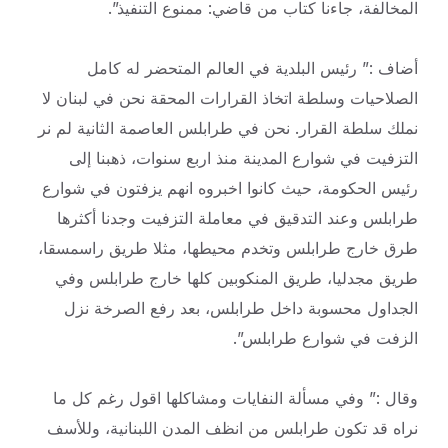
المخالفة، جاءنا كتاب من قاضي: ممنوع التنفيذ”.
أضاف :” رئيس البلدية في العالم المتحضر له كامل
الصلاحيات وسلطة اتخاذ القرارات المحقة نحن في لبنان لا
نملك سلطة القرار. نحن في طرابلس العاصمة الثانية لم نر
التزفيت في شوارع المدينة منذ اربع سنوات، ذهبنا إلى
رئيس الحكومة، حيث كانوا اخبروه انهم يزفتون في شوارع
طرابلس وعند التدقيق في معاملة التزفيت وجدنا أكثرها
طرق خارج طرابلس وتخدم محيطها، مثلا طريق راسمسقا،
طريق مجدليا، طريق المنكوبين كلها خارج طرابلس وفي
الجداول محسوبة داخل طرابلس، بعد رفع الصرخة نزل
الزفت في شوارع طرابلس”.
وقال :” وفي مسألة النفايات ومشاكلها اقول رغم كل ما
نراه قد تكون طرابلس من انظف المدن اللبنانية، وللأسف