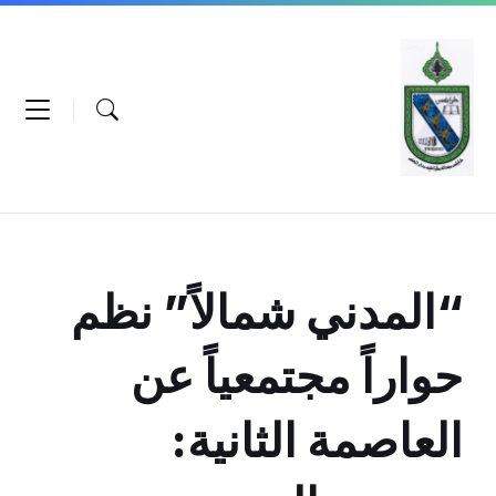
Ski
Ski
Ski
t
t
t
conten
foote
mai
navigatio
“المدني شمالاً” نظم
حواراً مجتمعياً عن
العاصمة الثانية: