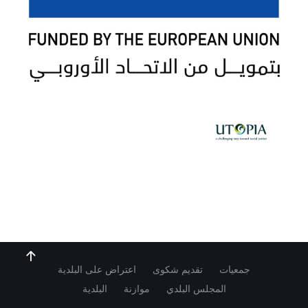
جمعيات
تقديم شكوى
اعتراض على البلدية
المجلس البلدي
موازنة
البلدية