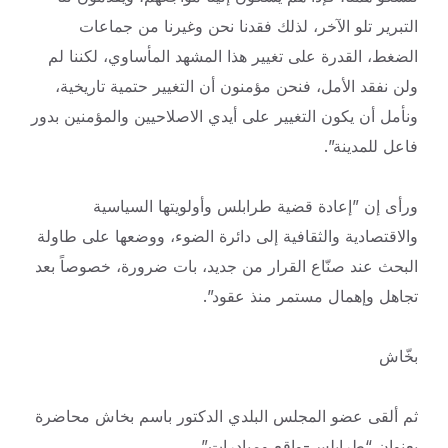
التبرير تلو الآخر، لذلك فقدنا نحن وغيرنا من جماعات
الضغط، القدرة على تغيير هذا المشهد المأساوي، لكننا لم
ولن نفقد الأمل، فنحن مؤمنون أن التغيير حتمية تاريخية،
ونأمل أن يكون التغيير على أيدي الاصلاحيين والمؤمنين بدور
فاعل للمدينة”.
ورأى إن ‏”إعادة قضية طرابلس وأولويتها السياسية
والاقتصادية والثقافية إلى دائرة الضوء، ووضعها على طاولة
البحث عند صنّاع القرار من جديد، بات ضرورة، خصوصاً بعد
تجاهل وإهمال مستمر منذ عقود”.
بخّاش
ثم ألقى عضو المجلس البلدي الدكتور باسم بخاش محاضرة
بعنوان “طرابلس-واقع ومبادرات”