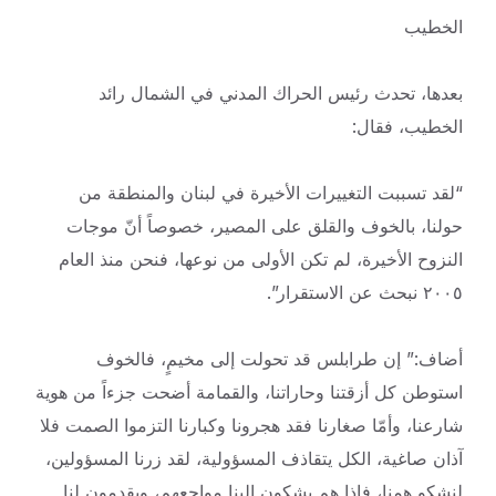
الخطيب
بعدها، تحدث رئيس الحراك المدني في الشمال رائد
الخطيب، فقال:
“لقد تسببت التغييرات الأخيرة في لبنان والمنطقة من
حولنا، بالخوف والقلق على المصير، خصوصاً أنّ موجات
النزوح الأخيرة، لم تكن الأولى من نوعها، فنحن منذ العام
٢٠٠٥ نبحث عن الاستقرار”.
أضاف:” إن طرابلس قد تحولت إلى مخيمٍ، فالخوف
استوطن كل أزقتنا وحاراتنا، والقمامة أضحت جزءاً من هوية
شارعنا، وأمّا صغارنا فقد هجرونا وكبارنا التزموا الصمت فلا
آذان صاغية، الكل يتقاذف المسؤولية، لقد زرنا المسؤولين،
لنشكو همنا، فإذا هم يشكون إلينا مواجعهم، ويقدمون لنا