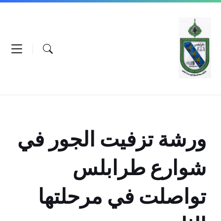
Ski
Ski
Ski
t
t
t
conten
foote
mai
navigatio
ورشة تزفيت الجور في
شوارع طرابلس
تواصلت في مرحلتها