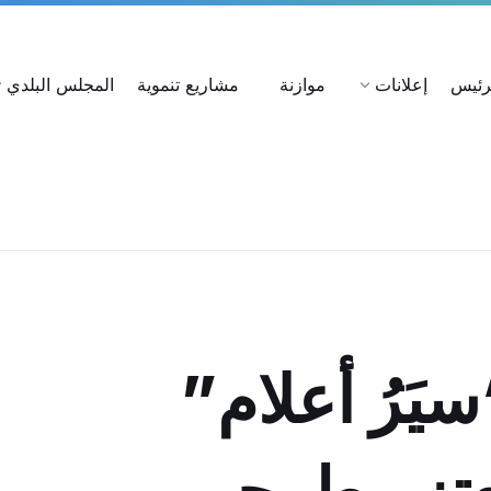
ات
استعلام عن شكوى
بحث عن القرارات
لرئيس
إعلانات
موازنة
مشاريع تنموية
المجلس البلدي
َرُ أعلام”