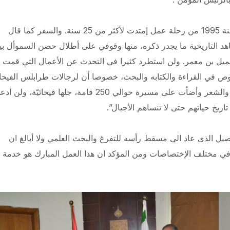
وأوضح الكاتب مطرجي انه “عاد من المملكة العربية السعودية سنة 1995 من رحلة عمل إمتدت لأكثر من 25 سنة. والسفر كما قال
هد التاريخية ما يجدر ذكره، منها وقوفي على أطلال حصن السموأل بي
ة جميل بن معمر. ولن استطرد كثيرا في التحدث عن الأعمال التي قمت
أغوص في القراءة والكتابه والبحث، خصوصا أن لرجالات طرابلس الفيحا
في القرنين التاسع عشر والعشرين آثارا مجيدة في الفكر والأدب والشعر وأضأت على مسيرة حوالي 250 قامة، جلها فيحائيّة، و
ريخ حياتهم حتى لا تنساهم الأجيال”.
ل الذي عاد الى مسقط رأسه للتفرغ والبحث العلمي ولا أبالغ ان
في مختلف الإختصاصات ومن المؤكد ان هذا العمل المبارك هو خدمة