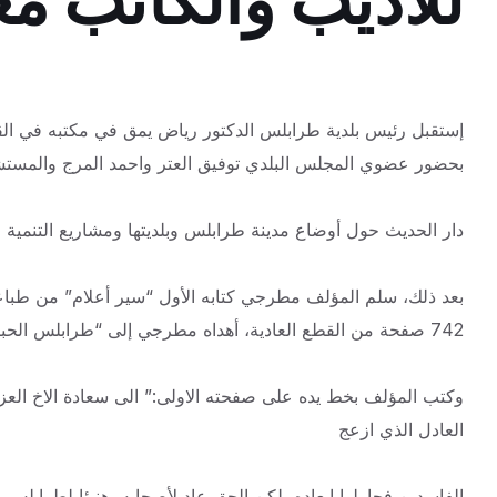
للأديب والكاتب 
إستقبل رئيس بلدية طرابلس الدكتور رياض يمق في مكتبه في القص
بحضور عضوي المجلس البلدي توفيق العتر واحمد المرج والمستش
دار الحديث حول أوضاع مدينة طرابلس وبلديتها ومشاريع التنمية وا
بعد
ذلك، سلم المؤلف مطرجي كتابه الأول “سير أعلام” من طباعة
742 صفحة من القطع العادية، أهداه مطرجي إلى “طرابلس الحبيبة ومينائها مهد الديموقراطية ومحط أول برلمان في العالم”،.
وكتب المؤلف بخط يده على صفحته الاولى:” الى سعادة الاخ العز
العادل الذي ازعج
الفاسدين فحاولوا إبعاده، لكن الحق عاد لأصحابه، هنيئا لطرابلس 