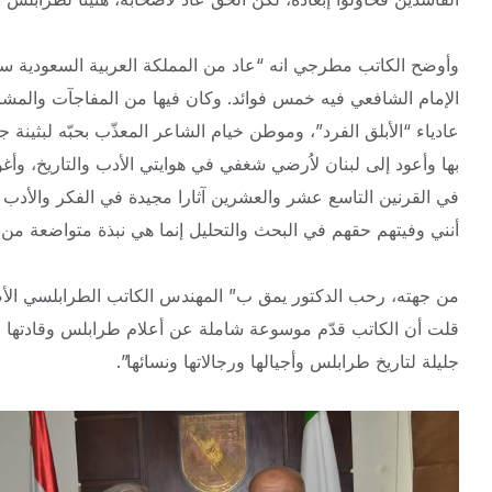
الإمام الشافعي فيه خمس فوائد. وكان فيها من المفاجآت والمشا
عادياء “الأبلق الفرد”، وموطن خيام الشاعر المعذّب بحبّه لبثين
بها وأعود إلى لبنان لاُرضي شغفي في هوايتي الأدب والتاريخ، و
أنني وفيتهم حقهم في البحث والتحليل إنما هي نبذة متواضعة من تا
من جهته، رحب الدكتور يمق ب” المهندس الكاتب الطرابلسي الأصي
قلت أن الكاتب قدّم موسوعة شاملة عن أعلام طرابلس وقادتها 
جليلة لتاريخ طرابلس وأجيالها ورجالاتها ونسائها”.