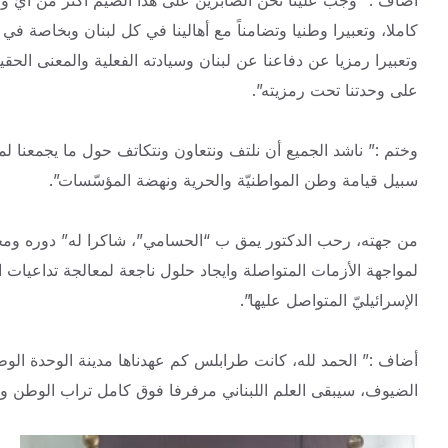
كاملا، وتعبيرا وطنيا وتضامناً مع أهالينا في كل لبنان وبخاصة في
وتعبيرا رمزيا عن دفاعنا عن لبنان وسيادته الفعلية والمعنى الحقيقي
على وحدتنا تحت رمزيته”.
وختم :” ناشد الجميع أن نلتف ونتعاون ونتكاتف حول ما يجمعنا لما
سبيل قيامة وطن المواطنيّة والحرية ونهضة المؤسّسات”.
من جهته، رحب الدكتور يمق ب “الحسامي”، شاكرا له” دوره ومحب
لمواجهة الأزمات المتواصلة وايجاد حلول ناجعة لمعالجة تداعيات 
الإسرائيليّ المتواصل عليها”.
أضاف :” الحمد لله، كانت طرابلس كم عهدناها مدينة الوحدة الوط
الضيوف، سيبقى العلم اللبناني مرفرفا فوق كامل تراب الوطن وع