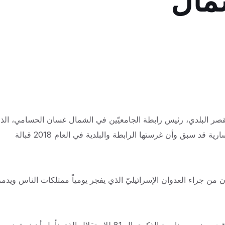
شمال
صر البلدي، رئيس رابطة الجامعيّين في الشمال غسان الحسامي، الذ
قدّم له باسم الرابطة وباسمه علما لبنانيا ضخما ليتم رفعه على سارية قد سبق وأن غرستها الرابطة والبلدية في العام 2018 قبالة
ن من جراء العدوان الإسرائيليّ الذي يفجر يومياً ممتلكات الناس ويدمر