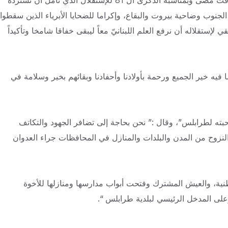
أضاف :” وجب علينا نحن الصابرين على هذا الضيم أكثر من أيّ وقت مضى وبمناسبة الذكرى ال 81 للإستقلال الذي نأمل أن نسترده
 الجنوب وضاحية بيروت والبقاع، وإكراما للضحايا الأبرياء الذين سقطوا
 لإستقلاله أن نرفع العلم اللبنانيّ معاً ليبقى خفاقا شامخا وتأكيداً
 فيه خير الجميع ورحمة بأولادنا وأحفادنا وبقائهم بخير وسلامة في
ته لطرابلس”، وقال :” نحن بحاجة إلى تضافر الجهود والتكاتف
النزوح من المدن والبلدات والمنازل في المحافظات جراء العدوان
نية، والعيش المشترك وفتحت أبواب مدارسها ومنازلها للأخوة
لى المدخل الرئيسي لبلدية طرابلس “.