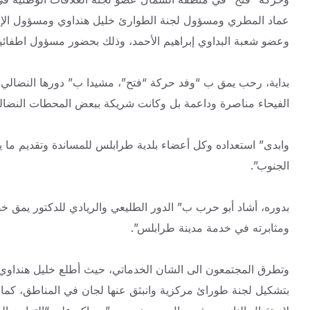
عماد المطري ومسؤول لجنة الطوارئ خليل هنداوي ومسؤول الإع
وعضو شعبة البداوي إبراهيم الأحمد، وذلك بحضور مسؤول اطفائي
بداية، رحب يمق ب “وفد حركة “فتح”، مشيدا ب” دورها النضالي 
الفيحاء مناصرة وداعمة بل وكانت شريكة ببعض المحطات النضالية
وابدى” استعداده وكل أعضاء بلدية طرابلس للمساندة وتقديم م
الجنوب”.
بدوره، أشاد أبو حرب ب” الدور الطليعي والريادي للدكتور يمق
ومثابرته في خدمة مدينة طرابلس”.
وتطرق المجتمعون الى الشان الخدماتي، حيث أطلع خليل هنداوي ر
بتشكيل لجنة طورائ مركزية وانبثق عنها لجان في المناطق، كما أن