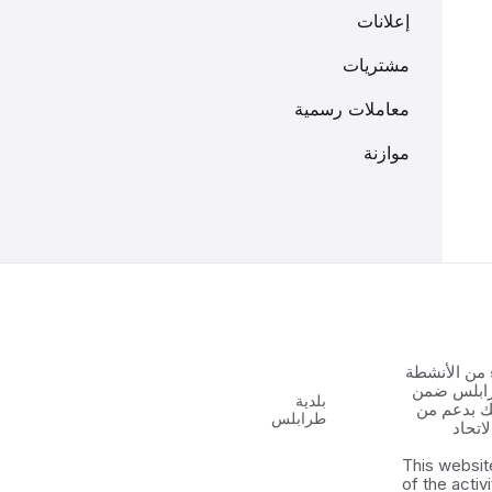
إعلانات
مشتريات
معاملات رسمية
موازنة
 من الأنشطة
رابلس ضمن
بلدية
 الشباب ٢ وذلك بدعم من
طرابلس
اتحاد
This websit
of the activ