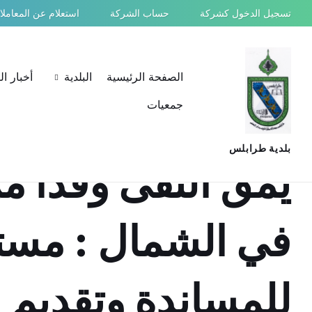
Ski
Ski
Ski
تسجيل الدخول كشركة
حساب الشركة
استعلام عن المعامل
t
t
t
conten
foote
mai
navigatio
الصفحة الرئيسية
البلدية
أخبار ا
جمعيات
بلدية طرابلس
يمق التقى وفدا م
في الشمال : مست
للمساندة وتقديم م