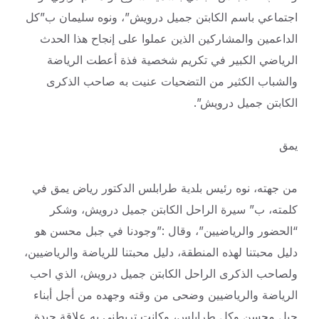
اجتماعي باسم الكابتن جميل درويش”، ونوه سليمان ب”كل
الداعمين والمشاركين الذين عملوا على إنجاح هذا الحدث
الرياضي الكبير في تكريم شخصية فذة أعطت الرياضة
والشباب الكثير من التضحيات عنيت به صاحب الذكرى
الكابتن جميل درويش”.
يمق
من جهته، نوه رئيس بلدية طرابلس الدكتور رياض يمق في
كلمته، ب” سيرة الراحل الكابتن جميل درويش، وشكر
“الحضور والرياضيين”، وقال :”وجودنا في جبل محسن هو
دليل محبتنا لهذه المنطقة، دليل محبتنا للرياضة والرياضيين،
ولصاحب الذكرى الراحل الكابتن جميل درويش، الذي احب
الرياضة والرياضيين وضحى من وقته وجهده من أجل أبناء
جبل محسن وكل طرابلس، وكانت تربطني به علاقة جيدة