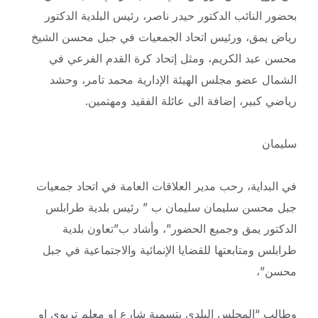
بحضور النائب الدكتور حيدر ناصر، رئيس البلدية الدكتور
رياض يمق، ورئيس اتحاد الجمعيات في جبل محسن الشيخ
محسن عبد
الكريم، ومثل إتحاد كرة القدم الفرعي في
الشمال عضو مجلس الهيئة الإدارية محمد تامر، وحشد
رياضي كبير، إضافة الى عائلة الفقيد ومهتمين.
سليمان
في البداية، رحب مدير العلاقات العامة في اتحاد جمعيات
جبل محسن سليمان سليمان ب ” رئيس بلدية طرابلس
الدكتور يمق وجميع الحضور”، وأشاد ب”تعاون بلدية
طرابلس ومتابعتها للقضايا الإنمائية والاجتماعية في جبل
محسن”،
وطالب “المجلس البلدي بتسمية شارع او معلم تربوي او