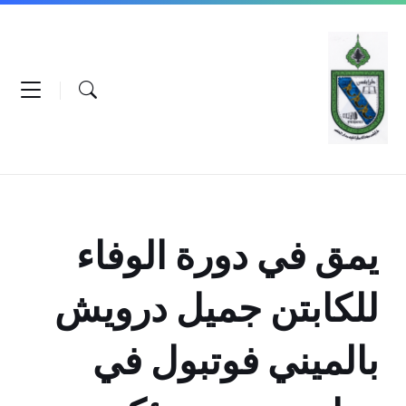
Ski
Ski
Ski
t
t
t
conten
foote
mai
navigatio
يمق في دورة الوفاء
للكابتن جميل درويش
بالميني فوتبول في