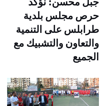
جبل محسن: نؤكد
حرص مجلس بلدية
طرابلس على التنمية
والتعاون والتشبيك مع
الجميع