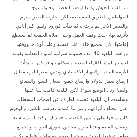
من لقمة العيش ولهذا اوقفنا الخطة، وحاولنا توجه
المواطنين للطريق المستقيم، لكن تجاوب البعض منهم
والبعض الآخر لم يرضى، ثم بدأت كورونا وانتم أكثر أناس
تأثرتم بها، حيث وقف العمل وحتى صلاة الجمعة لم نستطع
إقامتها، لأن الجميع خاف على نفسه وعلى أولاده، ووقتها
وزعت البلدية 40 الف قسيمة شرائية للمواد الغذائية بقيمة
3 مليار ليرة الفقراء المدينة وسكانها، وبعد كورونا بدأت
الأزمة المادية والانهيار الاقتصادي وتدني سعر الليرة مقابل
إرتفاع سعر الدولار وارتفاع جميع اسعار السلع والبضائع
وايضا ازداد الوضع سوءا، لكن البلدية قامت بما عليها
وشاهدتم ان البلدية غضت الطرف عن أصحاب البسطات
على مختلف أنواعها، رغم اننا كبلدية تعرضنا للكثير، والهجوم
كان موجها على رئيس البلدية، وبعد ذلك تركت البلدية سنة
ونصف السنة وعدنا بقرار مجلس شورى الدولة، والجميع
يعلم ان همنا الوحيد مصلحة المدينة ومصلحة أهلها وسكانها،