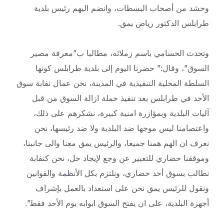
وحشد من أصحاب البسطات، وانضم اليهم رئيس بلدية
طرابلس الدكتور رياض يمق.
وتحدث
الحسامي باسم زملائه، مطالبا ب”معرفة مصير
السوق”، وقال:” حضرنا اليوم إلى بلدية طرابلس كونها
السلطة المحلية التنفيذية في المدينة، نحن عمال نقابة سوق
الأحد في طرابلس بعد تنفيذ حملة ازالة السوق من قبل
آليات البلدية وبمؤازرة امنية كبيرة، نشكرهم على ذلك،
واعتصامنا ليس موجها ضد البلدية ولا ضد رئيسها، نحن
نعرف ان الهم همنا جميعا، والرئيس يمق معنا والى جانبنا،
وموقفنا حضاري للتعبير عن وجع لإيجاد حل، نحن كنقابة
نطالب بسوق أحد حضاري، ونلتزم بكل الأنظمة والقوانين
ونقول للرئيس يمق نحن على استعداد بالعمل بإشراف
أجهزة البلدية، على ان يفتح السوق ابوابه يوم الأحد فقط”.