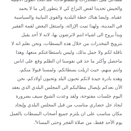
والجيش تحديدا لفض النزاع كي لا يتطور إلى ما لا يحمد
عقباه، وايضا هناك خطة البلدية والقوى النيابية والسياسية
في المدينة، ولهذا تمت الإزالة، واستغل البعض لقمة الفقير
وبدأ يروج الى اشياء انتم لاترضون بها، لانه لا أحد يقبل
بترويج المخدرات من خلال هذه البسطات، ونحن نعلم انه لا
ناقلة لكم ولا جمل بذلك، وليس باستطاعتكم منعها، وهذا
ماحصل وأكثر ما حذ في نفوسنا ان الظلم وقع على اناس
وانتم منهم، حيث ازيلت بسطاتكم، ولمسنا قبولا منكم،
وهذه بادرة جيدة لانكم تحبون البلد وتحبون أولادكم، نحن
الأن نعدكم بإيصال مطالبكم الى المجلس البلدي الذي يعقد
اليوم جلسات مفتوحة، ولقد وعدت الشيخ سيف بضرورة
ايجاد حل حضاري مناسب من قبل المجلس البلدي وإيجاد
مكان مناسب على ان يلتزم جميع أصحاب البسطات بالعمل
يوم الأحد فقط، من صلاة الفجر وحتى المساء”.