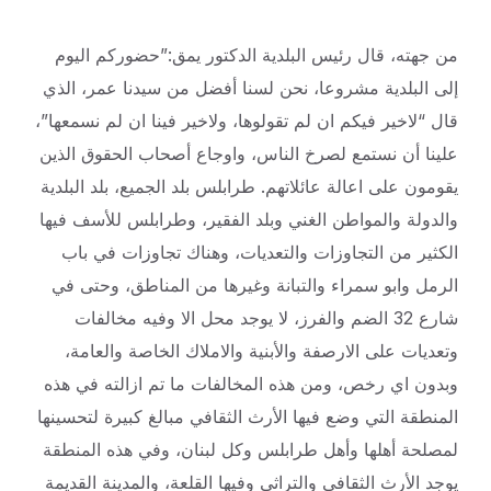
من جهته، قال رئيس البلدية الدكتور يمق:”حضوركم اليوم
إلى البلدية مشروعا، نحن لسنا أفضل من سيدنا عمر، الذي
قال “لاخير فيكم ان لم تقولوها، ولاخير فينا ان لم نسمعها”،
علينا أن نستمع لصرخ الناس، واوجاع أصحاب الحقوق الذين
يقومون على اعالة عائلاتهم. طرابلس بلد الجميع، بلد البلدية
والدولة والمواطن الغني وبلد الفقير، وطرابلس للأسف فيها
الكثير من التجاوزات والتعديات، وهناك تجاوزات في باب
الرمل وابو سمراء والتبانة وغيرها من المناطق، وحتى في
شارع 32 الضم والفرز، لا يوجد محل الا وفيه مخالفات
وتعديات على الارصفة والأبنية والاملاك الخاصة والعامة،
وبدون اي رخص، ومن هذه المخالفات ما تم ازالته في هذه
المنطقة التي وضع فيها الأرث الثقافي مبالغ كبيرة لتحسينها
لمصلحة أهلها وأهل طرابلس وكل لبنان، وفي هذه المنطقة
يوجد الأرث الثقافي والتراثي وفيها القلعة، والمدينة القديمة