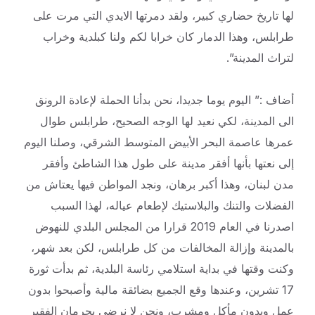
لها تاريخ حضاري كبير، ولقد دمرتها الايدي التي مرت على
طرابلس، وهذا الدمار كان خرابا لكم ولنا كبلدية وخراب
لتراث المدينة”.
أضاف :” اليوم يوما جديدا، نحن بدأنا الحملة لإعادة الرونق
الى المدينة، لكي نعيد لها الوجه الصحيح، طرابلس طوال
عمرها عاصمة البحر الأبيض المتوسط الشرقي، وصلنا اليوم
إلى نعتها بأنها أفقر مدينة على طول هذا الشاطئ وأفقر
مدن لبنان، وهذا أكبر برهان، ونجد المواطن فيها يعتاش من
الفضلات والتنك والبلاستيك لإطعام عياله، لهذا السبب
اصدرنا في العام 2019 قرارا من المجلس البلدي للنهوض
بالمدينة وإزالة المخالفات من كل طرابلس، لكن بعد شهر،
وكنت وقتها في بداية استلامي رئاسة البلدية، ثم بدأت ثورة
17 تشرين، وعندها وقع الجميع بضائقة مالية وأصبحوا بدون
عمل وبدون مأكل ومشرب، ونحن لا نرضى بحرمان الفقير