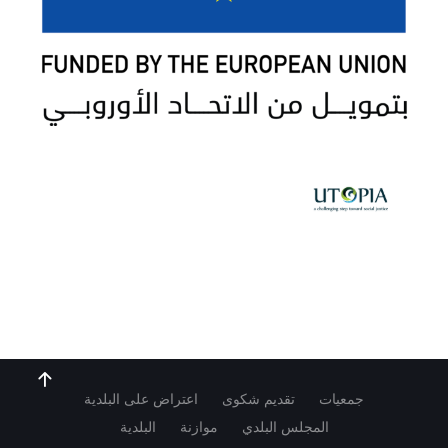
جمعيات
تقديم شكوى
اعتراض على البلدية
المجلس البلدي
موازنة
البلدية