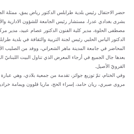
حضر الاحتفال رئيس بلدية طرابلس الدكتور رياض يمق، ممثلة الجم
بشرى بغدادي عدرا، مستشار رئيس الجامعة للشؤون الادارية والأكاد
مصطفى الحلوة، مدير كلية الفنون الدكتور عصام عبيد، مدير مركز
الدكتور الياس الحلبي رئيس لجنة التربية والثقافة في بلدية طرابل
المحاضر في جامعة المدينة ماهر الشعراني، ووفد من الصليب الأحمر 
بعدها جال الجميع في أرجاء المعرض الذي تناول البيت اللبنانيّ ا
القرويّ الأصيل.
وفي الختام، تمّ توزيع جوائز، تقدمة من جمعية بلادي، وهي عبارة
مروى صبري، ريان حامد، إسراء الحج، ماريا قلوون ويمامة خرادية