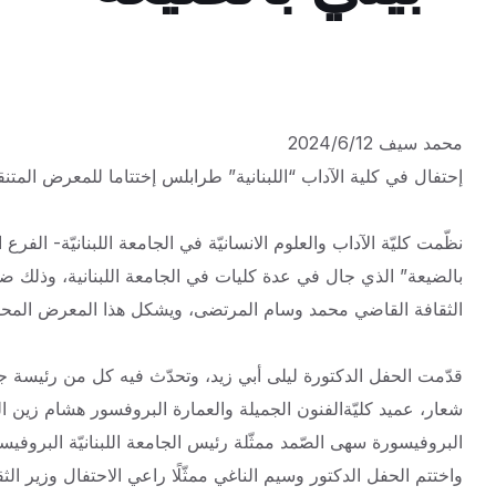
محمد سيف 2024/6/12
إحتفال في كلية الآداب “اللبنانية” طرابلس إختتاما للمعرض المتنق
نظّمت كليّة الآداب والعلوم الانسانيّة في الجامعة اللبنانيّة- الفرع 
الثقافة القاضي محمد وسام المرتضى، ويشكل هذا المعرض المحط
قدّمت الحفل الدكتورة ليلى أبي زيد، وتحدّث فيه كل من رئيسة جمع
شعار، عميد كليّةالفنون الجميلة والعمارة البروفسور هشام زين الدين
البروفيسورة سهى الصّمد ممثّلة رئيس الجامعة اللبنانيّة البروفيس
واختتم الحفل الدكتور وسيم الناغي ممثّلًا راعي الاحتفال وزير ا