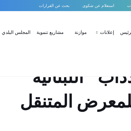
ات
استعلام عن شكوى
بحث عن القرارات
لرئيس
إعلانات
موازنة
مشاريع تنموية
المجلس البلدي
داب “اللبنانية”
لمعرض المتنقل