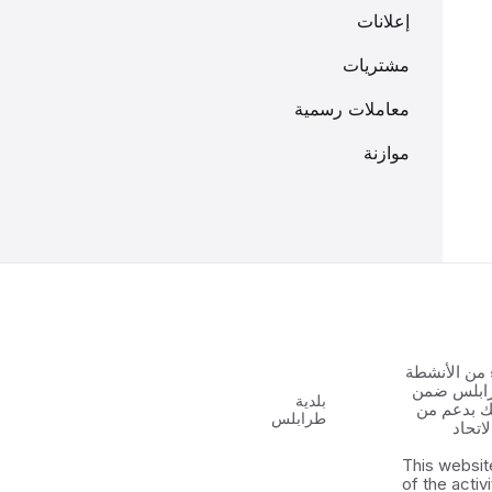
إعلانات
مشتريات
معاملات رسمية
موازنة
 من الأنشطة
رابلس ضمن
بلدية
 الشباب ٢ وذلك بدعم من
طرابلس
اتحاد
This websit
of the activ