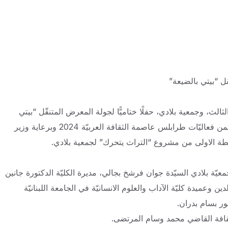
ل “بيتي بالضيعة”
الثالث، وجمعية بلادي، حفلًا ختاميًّا لجولة المعرض المتنقّل “بيتي
بالضيعة” الذي جال في عدة كليات في الجامعة اللبنانية، وذلك ضمن فعاليّات طرابلس عاصمة الثقافة العربيّة 2024 وبرعاية وزير
ة الاولى من مشروع “التراث يتحرك” لجمعية بلادي.
يّة بلادي السيّدة جوان فرشخ بجالي، مديرة الكليّة الدكتورة جانين
 وعميدة كليّة الآداب والعلوم الانسانيّة في الجامعة اللبنانيّة
ور بسام بدران.
لثقافة القاضي محمد وسام المرتضى.