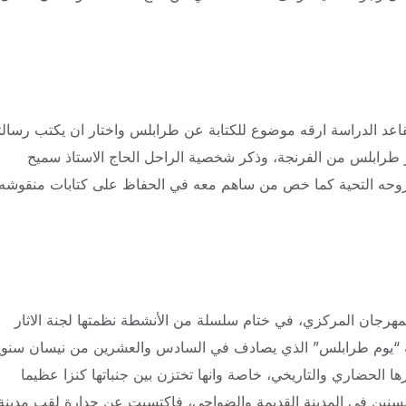
اعد الدراسة ارقه موضوع للكتابة عن طرابلس واختار ان يكتب رسالت
ير طرابلس من الفرنجة، وذكر شخصية الراحل الحاج الاستاذ سميح
روحه التحية كما خص من ساهم معه في الحفاظ على كتابات منقوشه
لمهرجان المركزي، في ختام سلسلة من الأنشطة نظمتها لجنة الاثار
بة “يوم طرابلس” الذي يصادف في السادس والعشرين من نيسان سنويا
ها الحضاري والتاريخي، خاصة وانها تختزن بين جنباتها كنزا عظيما
 السنين في المدينة القديمة والضواحي، فاكتسبت عن جدارة لقب مدينة