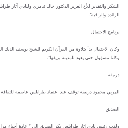
الشكر والتقدير للأخ العزيز الدكتور خالد تدمري ولنادي آثار طراب
الرائدة والراقية”.
برنامج الاحتفال
وكان الاحتفال بدأ بتلاوة من القرآن الكريم للشيخ يوسف الديك 
وكلنا مسؤول حتى يعود للمدينة بريقها”.
درنيقة
المربي محمود درنيقة توقف عند اعتماد طرابلس عاصمة للثقافة ا
الصديق
ولفت رئيس نادي اثار طرابلس بكر الصديق الى “إعادة أحياء مراح