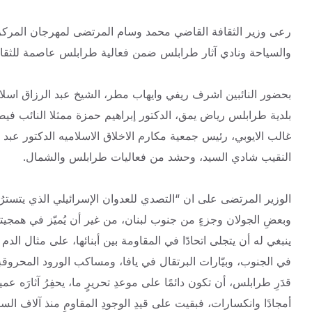
رعى وزير الثقافة القاضي محمد وسام المرتضى لمهرجان المركزي 
والسياحة ونادي آثار طرابلس ضمن فعالية طرابلس عاصمة للثقافة ال
بحضور النائبين اشرف ريفي وايهاب مطر، الشيخ عبد الرزاق اس
بلدية طرابلس رياض يمق، الدكتور
إبراهيم حمزة ممثلا النائب في
غالب الايوبي، رئيس جمعية مكارم الاخلاق الاسلاميه الدكتور عبد
النقيب شادي السيد، وحشد من فعاليات طرابلس والشمال.
الوزير المرتضى على ان “التصدي للعدوان الإسرائيلي الذي يتست
وبعضِ الجولان وجزءٍ من جنوب لبنان، من غير أن يُميّز في همجيت
ينبغي له أن يتجلى اتحادًا في المقاومة بين أبنائها، على مثال 
في الجنوب، وبيّارات البرتقال في يافا، ومساكب الورود المحروقةِ 
قدَرِ طرابلس، أن تكون دائمًا على موعدِ تحريرٍ ما، يحفِرُ آثارَه عميق
أمجادًا وانكسارات، فبقيت على قيدِ الوجودِ المقاومِ منذ آلاف السنين، ت