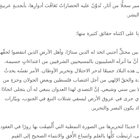
سجلًّا من آثار، تُدوِّنُ عليه الحضاراتُ تَعَاقُبَ أدوارِها، بأبجديةٍ عربيةٍ
البشر.
ا على اكتناه حقائق كثيرة منها:
 محتلٍّ أجنبي اتخذ له الدين ستارًا، وأهل الأرضِ الذين انتفضوا لحقِّهم
أنَّ ما أنزلَه الصليبيون بالمسيحيين الشرقيين من اعتداءاتٍ جسيمة،
ذه البلاد جميعًا لدحر الاحتلال وتحرير الأوطان. الأمر نفسُه يحدثُ
ودة والحقّ الإلهي من أجل اغتصاب فلسطين وبعضِ الجولان وجزءٍ من
ين سني وشيعي. إنَّ التصدي لهذا العدوان ينبغي له أن يتجلى اتحادًا
الذي جرى في عروق الأرض ليسقي شتلات التبغ في الجنوب، وبيّارات
د يكون النصر والتحرير.
 جديدًا لتحريرها من الصورة النمطية التي أُلْصِقَت بها زورًا في العقود
، ارتبطَت كلُّها بالعلم واتساع الأُفق والانتماء الصحيح إلى القيم