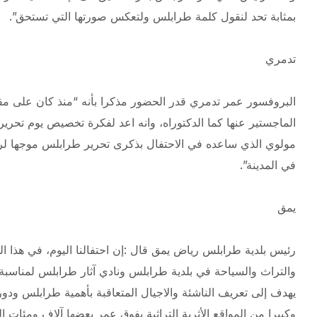
بمثابة تحد لنقول كلمة طرابلس ولتعكس صورتها التي تستحق”.
تدمري
البروفسور عمر تدمري قدر الحضور مذكرا بأنه “منذ كان على مق
الماجستير عنها كما الدكتوراه، وانه اعد لفكرة تخصيص يوم تحر
مولوي الذي ساعده في الاحتفال بذكرى تحرير طرابلس موجها ل
في المدينة”.
يمق
رئيس بلدية طرابلس رياض يمق قال :إن احتفالنا اليوم، في هذا ا
والتراث والسياحة في بلدية طرابلس ونادي آثار طرابلس لمناس
يهدف إلى تعريف الناشئة والاجيال المتعاقبة بأهمية طرابلس ودور
وكبيرا من المواقع الأثرية التراثية يفوق عمر بعضها آلاف ومئات