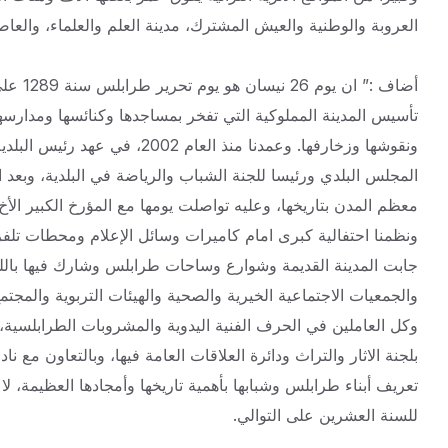
العروبة والوطنية والعيش المشترك، مدينة العلم والعلماء، والعاصمة
أضاف :”
تأسيس المدينة المملوكية التي تفخر بمساجدها وكنائسها ومدارسها 
ونقوشها وزخارفها. وعمدنا منذ ا
المجلس البلدي ورئيسا للجنة الشباب والرياضة في البلدية، وبعد 
ونظمنا احتفالية كبرى امام كاميرات وسائل الإعلام ومحطات تلفزي
جابت المدينة القديمة وشوارع وساحات طرابلس وشارك فيها باللب
والجمعيات الاجتماعية الخيرية والصحية والهيئات التربوية والمجتم
وكل العاملين في الحرف الفنية اليدوية والمشروبات الطرابلسية، 
بلجنة الاثار والتراث ودائرة العلاقات العامة فيها، وبالتعاون مع
تعريف أبناء طرابلس وشبابها بأهمية تاريخها وأمجادها العظيمة، لا 
للسنة العشرين على التوالي.