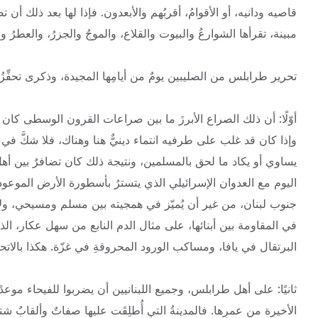
قاصيه ودانيه، أو الأقوامُ، أقربُهم والأبعدون. فإذا لها بعد ذلك أن تصير 
مبينة، تقرأها الشوارعُ والبيوت والقلاع، والموجُ والجزرُ، والعطرُ و
تحرير طرابلس من الصليبين يومٌ من أيامِها المجيدة، وذكرى تحفِّزُن
أوّلًا: أن ذلك الصراع الأبرزَ ما بين صراعات القرون الوسطى كان بين
وإذا كان قد غلب على طرفيه انتماء دينيٌّ هنا وهناك، فلا شكَّ في 
يساوي أو يكاد ما لحق بالمسلمين، ونتيجة ذلك كان تضافرٌ بين أهل ه
اليوم مع العدوان الإسرائيلي الذي يتسترُ بأسطورة الأرض الموع
جنوب لبنان، من غير أن يُميّز في همجيته بين مسلم ومسيحي، ولا ب
في المقاومة بين أبنائها، على مثال الدم النابع من سهل عكار، 
البرتقال في يافا، ومساكب الورود المحروقةِ في غزّة. هكذا بالاتحا
ثانيًا: على أهل طرابلس، وجميع اللبنانيين أن يضربوا للفيحاء موعدًا
الأخيرة من عمرِها. فالمدينةُ التي أُطلِقَت عليها صفاتٌ وألقابٌ شتى