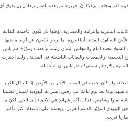
ينة فقر وتخلف. ويقينًا إنّ تحريرها من هذه الصورة يعادل بل يفوق أيَّ
إمكانيات البشرية والتراثية والحضارية، تؤهلها لأن تكون عاصمة الثقافة
يَّضَ الله لهذه المدينة أبناءً بررة، ما برحوا يُنقّبون عن أوابد ماضيها،
ا الشيخ محمد إمام والمجلس البلدي رئيساً وأعضاء ومؤرّخ طرابلس
 التعليمية والجمعيات والنقابات الناشطة في المدينة . ولقد اختبرت
 التنمية والازدهار ستشهدُه طرابلس إن شاء الله.
 الفيحاء، ولو كان يحدث في المقلب الآخر من الأرض. إنّه التبدّل الكبير
شهد يومًا بعد يوم تناميًا في رفض السردية اليهودية لمسار قضيتنا
ة تمارا رسامني، فنالت أكبر شهادةٍ في الانتماء إلى الحق. لكنَّ ما
يهودي المؤيَّدِ بالدعم الغربي، ويحملنا على الاعتقاد أكثر فأكثر
ظارنا قريب.