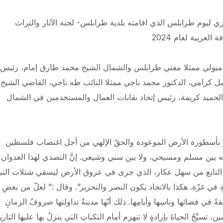
ليوم طرابلس الذي اقامته بلدية طرابلس- لجنة الآثار والتراث
عربية لعام 2024
لامبولي ممثلا مفتي طرابلس والشمال الشيخ محمد طارق إمام، رئيس
صل كرامي، الدكتور محمد ناجي ممثلا النائب طه ناجي، القاضي الشيخ
 الحميد كريمة، رئيس إتحاد نقابات العمال والمستخدمين في الشمال
رُ بأسطورة الأرض الموعودة والحقّ الإلهي من أجل اغتصاب فلسطين
ه بين مسلم ومسيحي، ولا بين سني وشيعي. إنَّ التصدي لهذا العدوان
الدم النابع من سهل عكار، الذي جرى في عروق الأرض ليسقي شتلات التب
في غزّة. هكذا بالاتحاد يكون النصر والتحرير”. وقال :” لعلّ من بعضِ
ةً في فضائها وناسِها وأيامِها. ذلك أنّها مدينةٌ تداولتها صروفُ الزمانِ
سيِّجُ الحياةَ بإرادةٍ لا تنهزم أمام النكباتِ التي ينزلُ بها عليها التاريخ