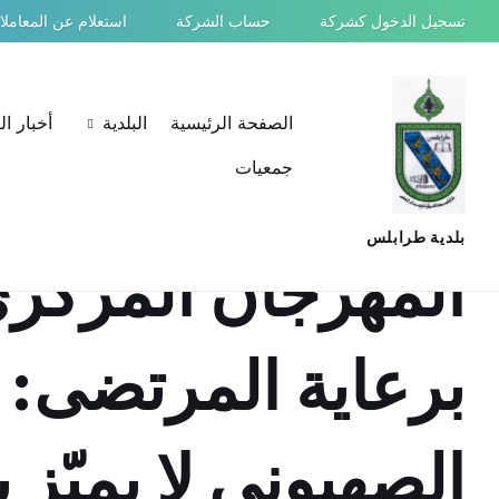
Ski
Ski
Ski
تسجيل الدخول كشركة
حساب الشركة
استعلام عن المعامل
t
t
t
conten
foote
mai
navigatio
الصفحة الرئيسية
البلدية
أخبار ا
جمعيات
بلدية طرابلس
المهرجان المركز
برعاية المرتضى: 
الصهيوني لا يميّز