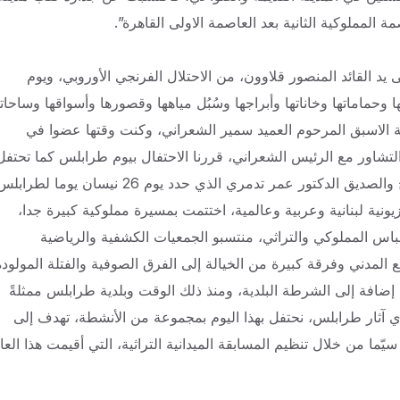
 المملوكية الثانية بعد العاصمة الاولى القاهرة”.
 ان يوم 26 نيسان هو يوم تحرير طرابلس سنة 1289 على يد القائد المنصور قلاوون، من الاحتلال الفرنجي الأوروبي، ويوم
وحماماتها وخاناتها وأبراجها وسُبُل مياهها وقصورها وأسواقها وساحاته
لعام 2002، في عهد رئيس البلدية الاسبق المرحوم العميد سمير الشعراني، وكنت وقتها عضوا في
التشاور مع الرئيس الشعراني، قررنا الاحتفال بيوم طرابلس كما تحتفل
معظم المدن بتاريخها، وعليه تواصلت يومها مع المؤرخ الكبير الأخ والصديق الدكتور عمر تدمري الذي حدد يوم 26 نيسان يوما ل
ونية لبنانية وعربية وعالمية، اختتمت بمسيرة مملوكية كبيرة جدا،
اس المملوكي والتراثي، منتسبو الجمعيات الكشفية والرياضية
ع المدني وفرقة كبيرة من الخيالة إلى الفرق الصوفية والفتلة المولودة
إضافة إلى الشرطة البلدية، ومنذ ذلك الوقت وبلدية طرابلس ممثلةً
 نادي آثار طرابلس، نحتفل بهذا اليوم بمجموعة من الأنشطة، تهدف إلى
سيّما من خلال تنظيم المسابقة الميدانية التراثية، التي أقيمت هذا العا