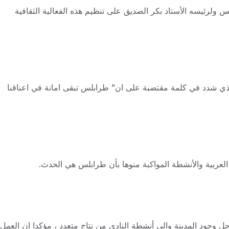
لس ولرئيسه الأستاذ بكر الصديق على تنظيم هذه الفعالية الثقافية
الذي شدد في كلمة مقتضبة على ان” طرابلس تبقى امانة في اعناقنا
لعربية والأنشطة المواكبة منوها بأن طرابلس هي الحدث.
ل وجود المدينة والى أنشطة النادي من نتاج متعدد ، مؤكدا ان العمل