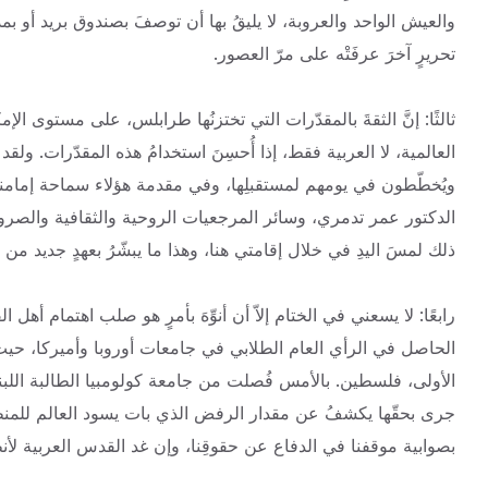
والعيش الواحد والعروبة، لا يليقُ بها أن توصفَ بصندوق بريد أو بمد
تحريرٍ آخرَ عرفَتْه على مرّ العصور.
ثالثًا: إنَّ الثقةَ بالمقدّرات التي تختزنُها طرابلس، على مستوى ال
العالمية، لا العربية فقط، إذا أُحسِنَ استخدامُ هذه المقدّرات. ولقد ق
ويُخطّطون في يومهم لمستقبلِها، وفي مقدمة هؤلاء سماحة إمامن
الدكتور عمر تدمري، وسائر المرجعيات الروحية والثقافية والصروح
ذلك لمسَ اليدِ في خلال إقامتي هنا، وهذا ما يبشّرُ بعهدٍ جديد من
رابعًا: لا يسعني في الختام إلاّ أن أنوِّهَ بأمرٍ هو صلب اهتمام أهل
الحاصل في الرأي العام الطلابي في جامعات أوروبا وأميركا، حيث ن
الأولى، فلسطين. بالأمس فُصلت من جامعة كولومبيا الطالبة اللبناني
جرى بحقّها يكشفُ عن مقدار الرفض الذي بات يسود العالم للمنطق ال
بصوابية موقفنا في الدفاع عن حقوقِنا، وإن غد القدس العربية لأن