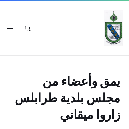
Ski
Ski
Ski
t
t
t
conten
foote
mai
navigatio
يمق وأعضاء من
مجلس بلدية طرابلس
زاروا ميقاتي