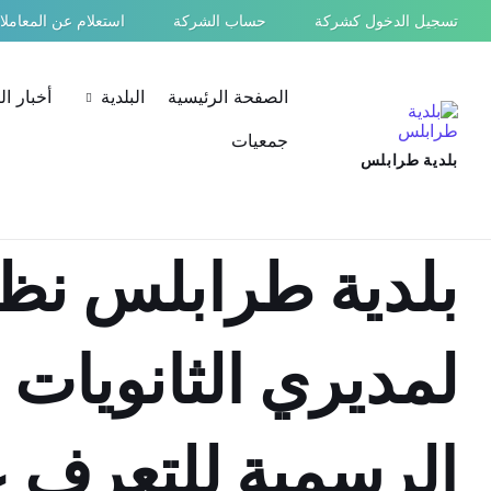
Ski
Ski
Ski
تسجيل الدخول كشركة
حساب الشركة
استعلام عن المعامل
t
t
t
conten
foote
mai
navigatio
الصفحة الرئيسية
البلدية
أخبار ا
جمعيات
بلدية طرابلس
بلدية طرابلس نظ
لمديري الثانويات
الرسمية للتعرف 