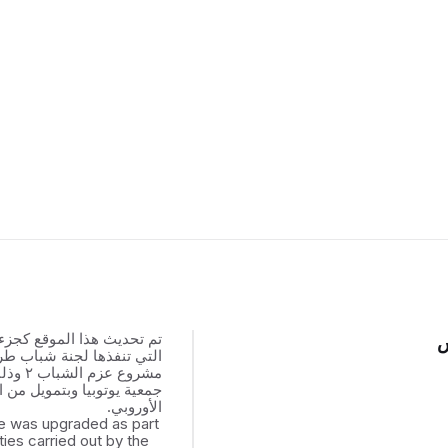
تم تحديث هذا الموقع كجزء
س
التي تنفذها لجنة شباب ط
مشروع عزم
جمعية يوتوبيا وبتمويل من ال
الأوروبي.
e was upgraded as part
ities carried out by the