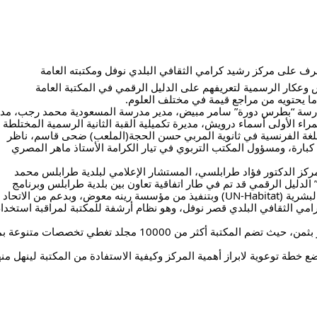
رف على مركز رشيد كرامي الثقافي البلدي نوفل ومكتبته العامة
عكار الرسمية لتعريفهم على الدليل الرقمي في المكتبة العامة
 يحتويه من مراجع قيمة في مختلف العلوم.
ير مدرسة “بطرس دورة” سامر مبيض، مدير مدرسة المسعودية محمد رجب، مدي
 الأولى أسماء درويش، مديرة تكميلية القبة الثانية الرسمية المختلطة
لغة الفرنسية في ثانوية المربي حسن الحجة(الملعب) ضحى قاسم، ناظر
كبارة، ومسؤول المكتب التربوي في تيار الكرامة الأستاذ ماهر المصري
ركز الدكتور فؤاد طرابلسي، المستشار الإعلامي لبلدية طرابلس محمد
لدليل الرقمي قد تم في طار اتفاقية تعاون بين بلدية طرابلس وبرنامج
الأمم المتحدة الإنمائي(UNDP) وبرنامج الأمم المتحدة للمستوطنات البشرية (UN-Habitat) وبتنفيذ من مؤسسة رينه معوض، وبدعم من الاتحاد
امي الثقافي البلدي قصر نوفل، وهو نظام أرشفة للمكتبة لمراقبة استخدا
وقالت :” من شأن هذا النظام تسهيل وصول الزوار إلى محتوى لا يقدر بثمن، حيث تضم المكتبة أكثر من 10000 مجلد تغطي تخصصات متنو
خطة توعوية لابراز أهمية المركز وكيفية الاستفادة من المكتبة لينهل منه