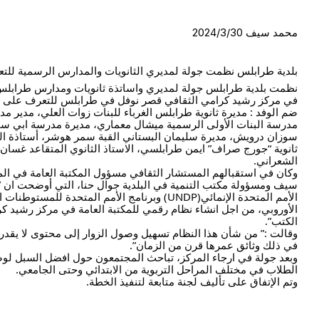
محمد سيف 2024/3/30
بلدية طرابلس نظمت جولة لمديري الثانويات والمدارس الرسمية للتع
نظمت بلدية طرابلس جولة لمديري واساتذة ثانويات ومدارس طرابلس و
في مركز رشيد كرامي الثقافي قصر نوفل في طرابلس للتعرف على ما
ضم
الوفد : مديرة ثانوية طرابلس الغرباء للبنات زوات العلي، مد
مدرسة البنات الأولى الرسمية ميشال معماري، مديرة مدرسة ابي سمراء
سوزان درويش، مديرة سليمان البستاني القبة سمر هوشر، أستاذة ال
ثانوية “جورج صراف” ايمن طرابلسي، الاستاذ الثانوي المتقاعد غسان 
الشعراني.
وكان في استقبالهم المستشار الثقافي مسؤول المكتبة العامة في الم
سيف ومسؤولة مكتب التنمية في البلدية جوال حنا، التي أوضحت ان ” ا
الأوروبي، من اجل انشاء نظام رقمي للمكتبة العامة في مركز رشيد كر
الكتب”.
في ذلك وثائق عمرها قرن من الزمان”.
وبعد جولة في ارجاء المركز، تباحث المجتمعون حول افضل السبل لوضع 
الطلاب في مختلف المراحل التربوية من الابتدائي وحتى الجامعي.
وتم الإتفاق على تأليف لجنة متابعة لتنفيذ الخطة.