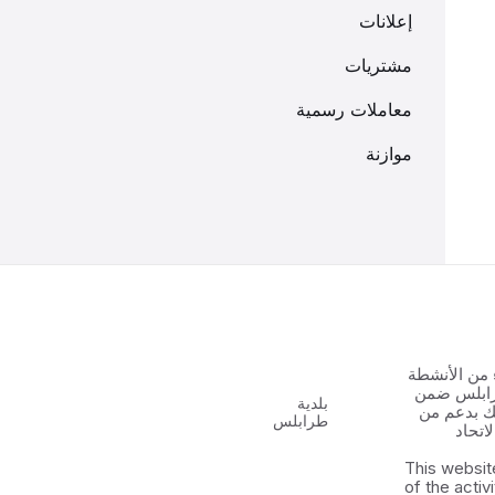
إعلانات
مشتريات
معاملات رسمية
موازنة
 من الأنشطة
رابلس ضمن
بلدية
 الشباب ٢ وذلك بدعم من
طرابلس
اتحاد
This websit
of the activ