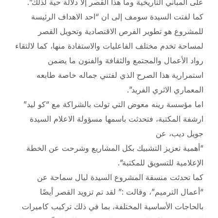
على المباني التاريخية وما هذا القصر إلا دلالة حية لذلك”.
كما لفتت السيدة سومف إلى ان “احد الاهداف الرئيسة
للمشروع هو تطوير الفرص الاقتصادية وتحويل القصر
لمساحة تخدم مختلف الفاعليات والاستفادة منها، كما لالتقاء
رواد الأعمال والمجتمع والثقافة والفنون ما يضمن
استمرارية هذا الصرح الذي لفتني جماله خاصة طابعه
المعماري الاثري الفريد”.
اما مؤسسة رينه معوض التي تولت بالشراكة مع “كو ليد”
ارشفة المكتبة، فتحدثت باسمها مسؤولة الاعلام السيدة
جويل ديب، عن
“أهمية تعزيز التشبيك بكل المشاريع وشرحت عن الخطة
الإعلامية للتسويق للمكتبة”.
كما تحدثت منسقة المشروع السيدة ليال سماحة عن
“أعمال الترميم”، وقالت :” لقد تم تزويد القصر أيضًا
بالحاجات الأساسية المختلفة، بما في ذلك تركيب كاميرات