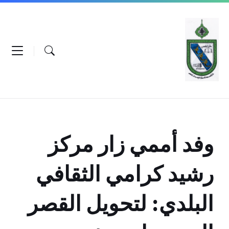
Ski
Ski
Ski
t
t
t
conten
foote
mai
navigatio
وفد أممي زار مركز
رشيد كرامي الثقافي
البلدي: لتحويل القصر