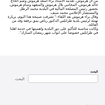
من أل هرموش، تقدمه الاستاذ براء اسعد هرموش وضم الحاج
خالد هرموش، المحامي بلال هرموش والمتعهد وسام هرموش،
بحضور رئيس المصلحة المالية في البلدية محمد الرطل
والمستشار الإعلامي محمد سيف.
وقال براء هرموش بعد اللقاء :” تشرفت صبيحة هذا اليوم، بزيارة
تهنئة لرئيس بلدية طرابلس الدكتور رياض يمق برفقة وفد من
العائلة،
وكانت مناسبة للتأكيد على دور البلدية واهميتها في خدمة اهلنا
في طرابلس خصوصاً على ابواب شهر رمضان المبارك”.
البحث
البحث