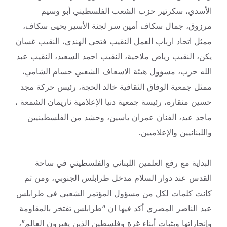
الأسدي، سكرتير حزب الشعب الفلسطيني أبو وسيم
مرزوق، جمال سكاف أمين سر لجنة الأسير يحيى سكاف،
ممثل اتحاد ارباب العمل النقيب فتحي الهندي، النقيب غسان
يكن، النقيب رياض ملاحية، النقيب احمد السعيد، النقيب عبد
الله حرب، مسؤول هيئة الاسعاف الشعبي حسام الشامي،
ممثل جمعية الوفاق الثقافية خالد الحجة، رئيس حركة مجد
حسين منقارة، رئيسة جمعية دنيا الإعلامية ناريمان الشمعة ،
ماجد عيد، الفنان عمران ياسين، وحشد من الفلسطينيين
واللبنانيين والإعلاميين.
البداية مع رفع العلمين اللبناني والفلسطيني في ساحة
القدس عند دوار السلام مدخل طرابلس الجنوبي، ومن ثم
كانت كلمات لكل من مسؤول المؤتمر الشعبي في طرابلس
عبد الناصر المصري أكد فيها ان “طرابلس تفتخر بالمقاومة
وإنجازاتها وبثبات أبناء غزة وفلسطين الذين يغيرون العالم”،