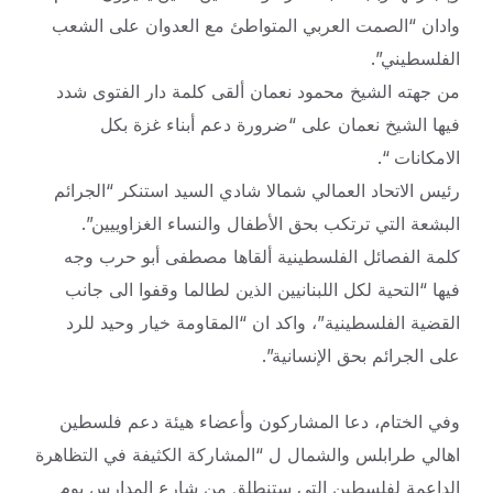
وادان “الصمت العربي المتواطئ مع العدوان على الشعب
الفلسطيني”.
من جهته الشيخ محمود نعمان ألقى كلمة دار الفتوى شدد
فيها الشيخ نعمان على “ضرورة دعم أبناء غزة بكل
الامكانات “.
رئيس الاتحاد العمالي شمالا شادي السيد استنكر “الجرائم
البشعة التي ترتكب بحق الأطفال والنساء الغزاوييين”.
كلمة الفصائل الفلسطينية ألقاها مصطفى أبو حرب وجه
فيها “التحية لكل اللبنانيين الذين لطالما وقفوا الى جانب
القضية الفلسطينية”، واكد ان “المقاومة خيار وحيد للرد
على الجرائم بحق الإنسانية”.
وفي الختام، دعا المشاركون وأعضاء هيئة دعم فلسطين
اهالي طرابلس والشمال ل “المشاركة الكثيفة في التظاهرة
الداعمة لفلسطين التي ستنطلق من شارع المدارس يوم