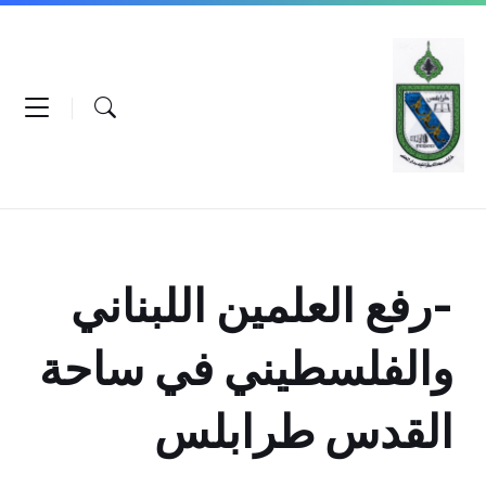
Ski
Ski
Ski
t
t
t
conten
foote
mai
navigatio
-رفع العلمين اللبناني
والفلسطيني في ساحة
القدس طرابلس