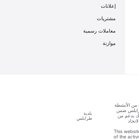
إعلانات
مشتريات
معاملات رسمية
موازنة
 من الأنشطة
رابلس ضمن
بلدية
 الشباب ٢ وذلك بدعم من
طرابلس
اتحاد
This websit
of the activ