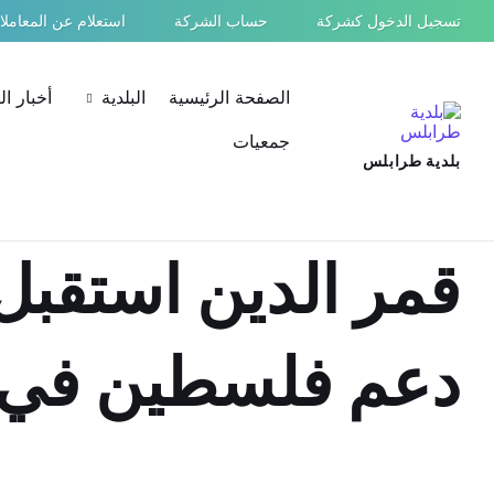
Ski
Ski
Ski
تسجيل الدخول كشركة
حساب الشركة
استعلام عن المعامل
t
t
t
conten
foote
mai
navigatio
الصفحة الرئيسية
البلدية
أخبار ا
جمعيات
بلدية طرابلس
قمر الدين استقبل 
دعم فلسطين في