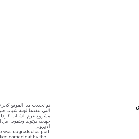
تم تحديث هذا الموقع كجزء
س
التي تنفذها لجنة شباب ط
مشروع عزم
جمعية يوتوبيا وبتمويل من ال
الأوروبي.
e was upgraded as part
ities carried out by the