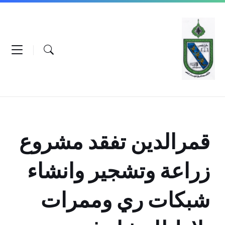
Ski
Ski
Ski
t
t
t
conten
foote
mai
navigatio
قمرالدين تفقد مشروع
زراعة وتشجير وانشاء
شبكات ري وممرات