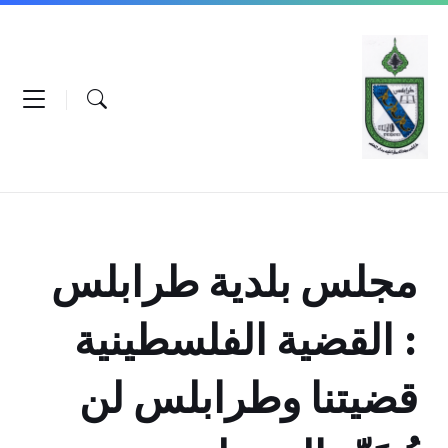
Ski
Ski
Ski
t
t
t
conten
foote
mai
navigatio
مجلس بلدية طرابلس
: القضية الفلسطينية
قضيتنا وطرابلس لن