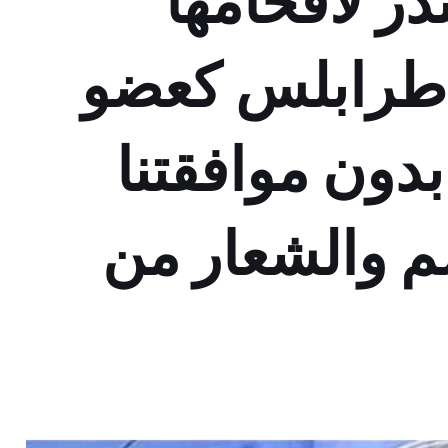
ر لاقحامها
 طرابلس كعضو
دون موافقتنا
م والشعار من