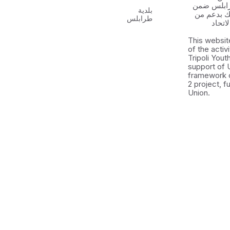
رابلس ضمن
بلدية
 الشباب ٢ وذلك بدعم من
طرابلس
اتحاد
This websit
of the activ
Tripoli You
support of 
framework 
2 project, 
Union.