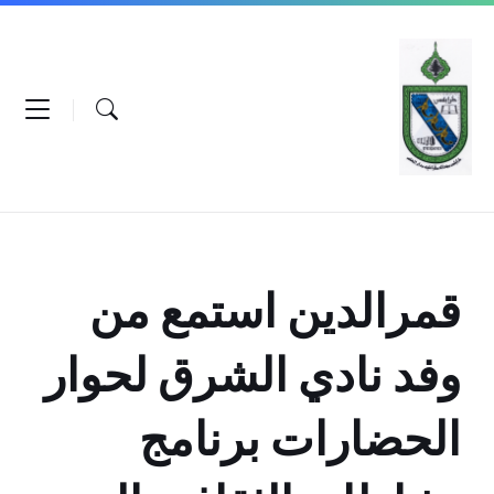
Ski
Ski
Ski
t
t
t
conten
foote
mai
navigatio
قمرالدين استمع من
وفد نادي الشرق لحوار
الحضارات برنامج