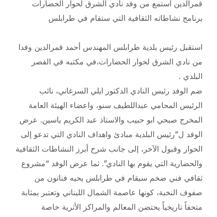
قمرالدين استمع من وفد نادي الشرق لحوار الحضارات
برنامج نشاطاته الثقافية التي ستقام في طرابلس
استقبل رئيس بلدية طرابلس المهندس أحمد قمرالدين وفدا
من نادي الشرق لحوار الحضارات،في مكتبه في القصر
البلدي .
ضم الوفد رئيس النادي الدكتور ايلي السرغاني، نائب
الرئيس المحامي عبداللطيف سنو، واعضاء الهيئة العامة
المخرج صبحي ابو حبيب والاستاذ عبد الكريم ياسين. عرض
الوفد ل”رئيس البلدية مبادئ واهداف النادي التي تدعو إلى
الحوار وقبول الآخر، إلى جانب شرح أبرز النشاطات الثقافية
والحضارية التي يقوم بها النادي”. ثما عرض الوفد “مشروع
ثقافي فني ضخم سيقام في طرابلس يحيه فنانون من
صفوف النخبة، كونها عاصمة الشمال اللبناني وتعتبر بمثابة
متحفاً تاريخياً يحتضن المعالم والمراكز الأثرية خاصة