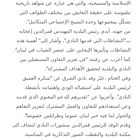
الإسلامية والمسيحية، والتي هي عبارة عن شواهد تاريخية
ملموسة على حقيقة التعايش بين مختلف الطوائف التي
تشكّل بمجموعها وحدة النسيج الإجتماعي المتكامل”.
من جهته، أبدى رئيس البلدية المهندس قمرالدين إعجابه
ب”النشاطات التي قدمها النادي”، وأشار إلى” أهمية هذه
النشاطات وتأثيرها الإيجابي على عنصر الشباب في لبنان”.
كما أعرب عن رغبته “في تعزيز التعاون المستقبلي بين
النادي والبلدية لتحقيق الأهداف المشتركة”.
وفي الختام ،عبّر وفد نادي الشرق عن “شكره العميق
لرئيس البلدية على استقباله الودي واهتمامه بأنشطة
النادي”. وأعربوا عن “تقديرهم للدعم المعنوي الذي قدمه
وعن استعدادهم للتعاون والعمل المشترك لتعزيز التفاهم
والحوار لما فيه خير لبنان عموما وطرابلس خصوصا”.
وقدم الوفد للرئيس قمرالدين منشورات النادي لتضاف الى
مكتبة البلدية والتقطت الصور التذكارية في المناسبة.