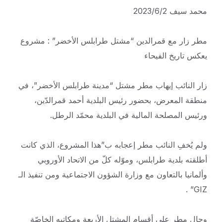
محمد سيف 2023/6/2
مطر زار مع قمرالدين “مشتل طرابلس الأخضر” : مشروع
يعكس تاريخ الفيحاء
زار النائب إيهاب مطر مشتل “مدينة طرابلس الأخضر”، في
منطقة المعرض، بحضور رئيس البلدية أحمد قمرالدّين،
ورئيس المصلحة المالية في البلدية محمّد الرطل.
ولم يُخفِ النائب مطر إعجابه ب”هذا المشروع، الذي كانت
أطلقته بلدية طرابلس، وموّله كلّ من الاتحاد الأوروبي
وألمانيا بالتعاون مع وزارة الشؤون الاجتماعية ومن تنفيذ الـ
GIZ” .
وجال مطر على أقسام المشتل الأربعة ومكاتبه الخاصّة