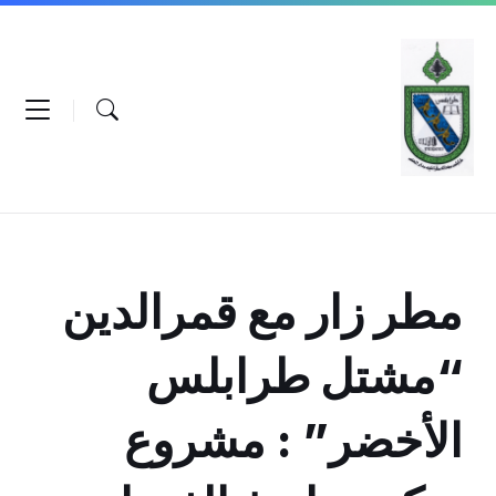
Ski
Ski
Ski
t
t
t
conten
foote
mai
navigatio
مطر زار مع قمرالدين
“مشتل طرابلس
الأخضر” : مشروع