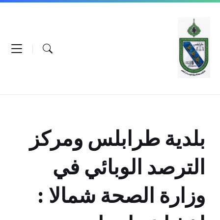
Ski
Ski
Ski
t
t
t
conten
foote
mai
navigatio
بلدية طرابلس ومركز
الترصد الوبائي في
وزارة الصحة شمالا :