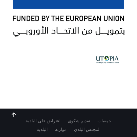
جمعيات
تقديم شكوى
اعتراض على البلدية
المجلس البلدي
موازنة
البلدية