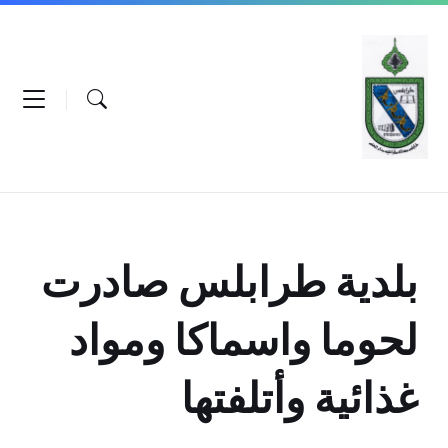
Ski
Ski
Ski
t
t
t
conten
foote
mai
navigatio
بلدية طرابلس صادرت
لحوما واسماكا ومواد
غذائية وأتلفتها