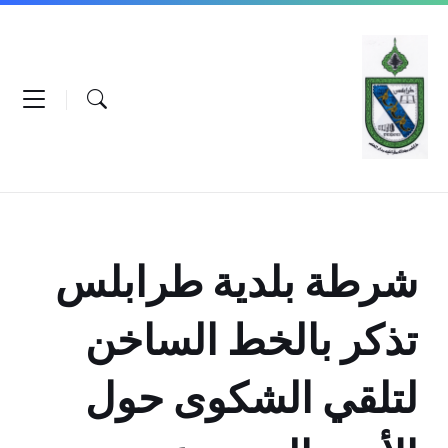
Ski
Ski
Ski
t
t
t
conten
foote
mai
navigatio
شرطة بلدية طرابلس
تذكر بالخط الساخن
لتلقي الشكوى حول