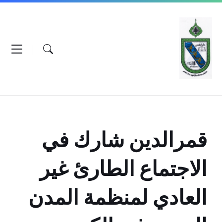
Ski
Ski
Ski
t
t
t
conten
foote
mai
navigatio
قمرالدين شارك في
الاجتماع الطارئ غير
العادي لمنظمة المدن