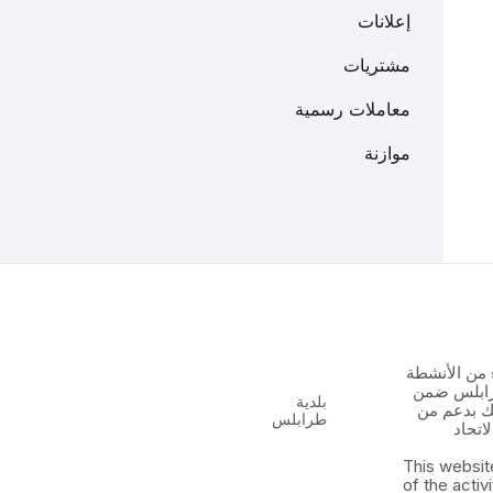
إعلانات
مشتريات
معاملات رسمية
موازنة
 من الأنشطة
رابلس ضمن
بلدية
 الشباب ٢ وذلك بدعم من
طرابلس
اتحاد
This websit
of the activ