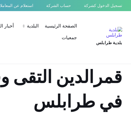
Ski
Ski
Ski
تسجيل الدخول كشركة
حساب الشركة
استعلام عن المعامل
t
t
t
conten
foote
mai
navigatio
الصفحة الرئيسية
البلدية
أخبار ا
جمعيات
بلدية طرابلس
قمرالدين التقى وف
في طرابلس