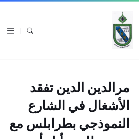
Ski
Ski
Ski
t
t
t
conten
foote
mai
navigatio
مرالدين الدين تفقد
الأشغال في الشارع
النموذجي بطرابلس مع