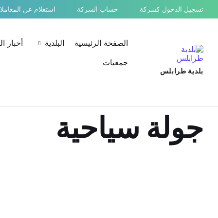
Ski
Ski
Ski
تسجيل الدخول كشركة
حساب الشركة
استعلام عن المعامل
t
t
t
conten
foote
mai
navigatio
الصفحة الرئيسية
البلدية
أخبار ا
جمعيات
بلدية طرابلس
جولة سياحية