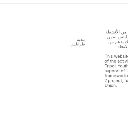
 من الأنشطة
رابلس ضمن
بلدية
 الشباب ٢ وذلك بدعم من
طرابلس
اتحاد
This websit
of the activ
Tripoli You
support of 
framework 
2 project, 
Union.