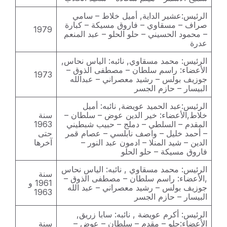
الرئيس:عشير الداية, أميل خلاط – سامي
صراف – مسقاوي – فاروق مسيكة – كبارة
1979
– محمود الحسيني – حلو الحلو – عبد المنعم
عدرة
الرئيس: محمد مسقاوي, نائبه: الياس نحاس,
الأعضاء: راسم سلطان – مصطفى الذوق –
1973
جوزيف بولس – رشيد معصراني – عبدالله
البيسار – حازم الجسر
الرئيس:عبد الحميد عويضة, نائبه: أميل
خلاط,الأعضاء: خير الدين عوض – سلطان –
سنة
المقدم – السلطي – دملج – حبيب شبطيني
1963
– أحمد خليل – واصف نابلسي – عصام قمر
حتى
الدين – شيد المنلا – ادمون عبد النور –
آخرها
فاروق مسيكة – حلو الحلو
الرئيس: محمد مسقاوي , نائبه: الياس نحاس
سنة
,الأعضاء: راسم سلطان – مصطفى الذوق –
1961 و
جوزيف بولس – رشيد معصراني – عبد الله
1963
البيسار – حازم الجسر
الرئيس: أكرم عويضة , نائبه: سابا زريق,
الأعضاء:حلو – مقدم – سلطان – عوض –
سنة