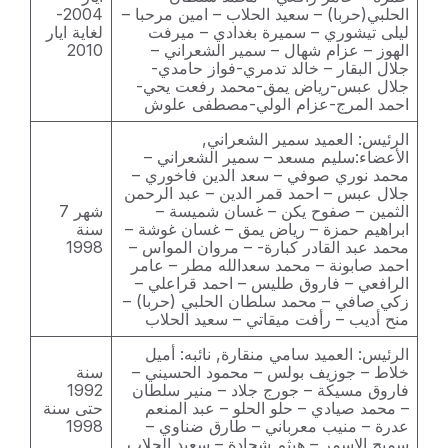
الحلبي(حربا) – سعيد الحلاب – امين مرحبا –
2004-
ليلى تيشوري – سميرة بغدادي – ميرفت
لغاية ايار
الهوز – عزام شهال – سمير الشعراني –
2010
جلال البقار – خالد تدمري-فواز حامدي-
جلال عبس-رياض يمق-محمد رفعت يحي-
احمد المرج-عزام الولي-مصطفى علوش
الرئيس: العميد سمير الشعراني,
الأعضاء:سليم مسعد – سمير الشعراني –
محمد نوري صوفي – سعد الدين فاخوري –
جلال عبس – احمد قمر الدين – عبد الرحمن
الثمين – صفوح يكن – غسان شميسة –
شهر 7
ابراهيم حمزة – رياض يمق – غسان غوشة –
سنة
محمد عبد القادر كبارة- – مروان المواس –
1998
احمد صابونة – محمد سعدالله مطر – عامر
الرافعي – فاروق طليس – احمد قراعلي –
زكي صافي – محمد سلطان الحلبي (حربا) –
منح أديب – رأفت ميقاتي – سعيد الحلاب
الرئيس: العميد سامي منقارة, نائبه: أميل
خلاط – جوزيف بولس – محمود الحسيني –
سنة
فاروق مسيكة – جورج جلاد – منير سلطان
1992
– محمد صيادي – حلو الحلو – عبد المنعم
حتى سنة
عدرة – منيب معرباني – طارق ضناوي –
1998
سميح الاسمر – هيثم شحادة – سعيد الحلاب