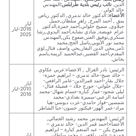
الدين.
نائب رئيس بلدية طرابلس:
المهندس
خالد الولي
.
الأعضاء:
الدكتور خالد تدمري, الدكتور رياض
يمق , أحمد المرج, زاهر سلطان,جميل
ايار
جبلاوي, سميح حلواني,أحمد حمزة,الدكتور
2016-ايار
عزام عويضة, شادي نشابة,أحمد البدوي,رشا
2025
سنكري,توفيق العتر,صفوح يكن,المهندس
محمد نور الأيوبي,باسل الحج,محمد
تامر,محي الدين البقار,يحي واصف فتال,لؤي
المقدم,أحمد القصير,عبدالحميد كريمة,باسم
بخاش.
الرئيس: نادر الغزال , الاعضاء:عربي عكاوي
– خالد صبح-خالد تدمري – ابراهيم حمزة-
جلال بقار-احمد قمرالدين-عامر الرافعي-
ايار
-جلال حلواني- جورج جلاد – فضيلة فتال-
2010-ايار
ليلى شحود-عمار كبارة-حسام شهال-محمد
2016
اسامة الزعبي-سميرة بغدادي-محمد
شمسين-فواز حامدي-عزت دبوسي-هبا
مراد-عمر الهوز-فيكتور حسون-حنا الشاطر
الرئيس: المهندس محمد رشيد الجمالي,
الأعضاء:احمد قمر الدين- خالد تدمري –
صفوح يكن – عبد المنعم كبارة – ابراهيم
حمزة – عامر رافعي – محمد سلطان
ايار