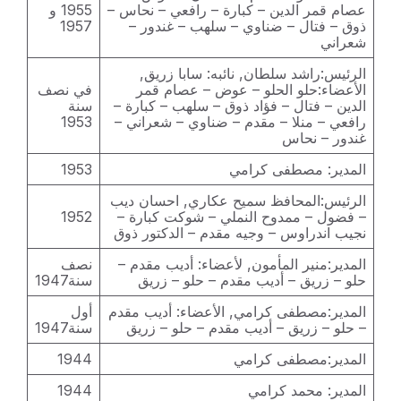
عصام قمر الدين – كبارة – رافعي – نحاس –
1955 و
ذوق – فتال – ضناوي – سلهب – غندور –
1957
شعراني
الرئيس:راشد سلطان, نائبه: سابا زريق,
الأعضاء:حلو الحلو – عوض – عصام قمر
في نصف
الدين – فتال – فؤاد ذوق – سلهب – كبارة –
سنة
رافعي – منلا – مقدم – ضناوي – شعراني –
1953
غندور – نحاس
المدير: مصطفى كرامي
1953
الرئيس:المحافظ سميح عكاري, احسان ديب
– فضول – ممدوح النملي – شوكت كبارة –
1952
نجيب اندراوس – وجيه مقدم – الدكتور ذوق
المدير:منير المأمون, لأعضاء: أديب مقدم –
نصف
حلو – زريق – أديب مقدم – حلو – زريق
سنة1947
المدير:مصطفى كرامي, الأعضاء: أديب مقدم
أول
– حلو – زريق – أديب مقدم – حلو – زريق
سنة1947
المدير:مصطفى كرامي
1944
المدير: محمد كرامي
1944